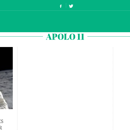
APOLO 11
ES
R