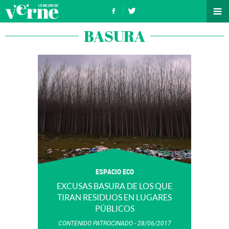
BASURA
ESPACIO ECO
EXCUSAS BASURA DE LOS QUE
TIRAN RESIDUOS EN LUGARES
PÚBLICOS
CONTENIDO PATROCINADO
28/06/2017