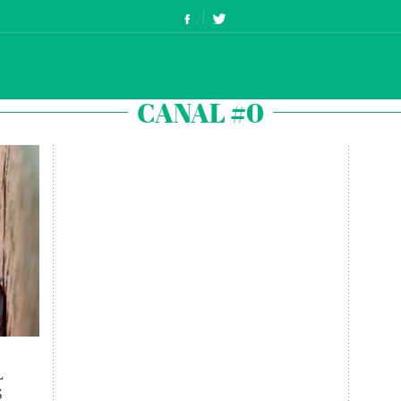
CANAL #0
L
S