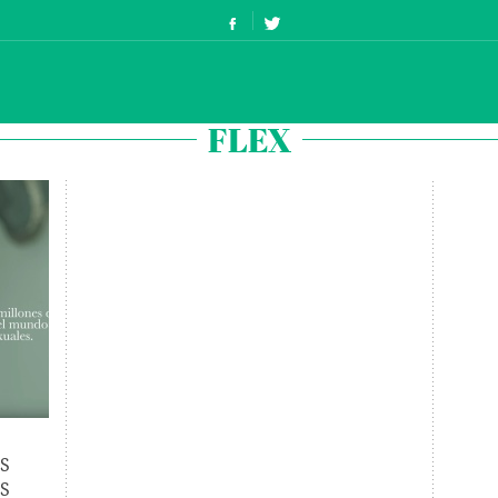
FLEX
S
ES