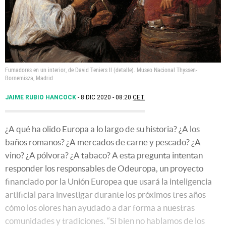
Fumadores en un interior, de David Teniers II (detalle).
Museo Nacional Thyssen-
Bornemisza, Madrid
JAIME RUBIO HANCOCK
8 DIC 2020 - 08:20
CET
¿A qué ha olido Europa a lo largo de su historia? ¿A los
baños romanos? ¿A mercados de carne y pescado? ¿A
vino? ¿A pólvora? ¿A tabaco? A esta pregunta intentan
responder los responsables de Odeuropa, un proyecto
financiado por la Unión Europea que usará la inteligencia
artificial para investigar durante los próximos tres años
cómo los olores han ayudado a dar forma a nuestras
comunidades y tradiciones. “Si bien no hablamos de los