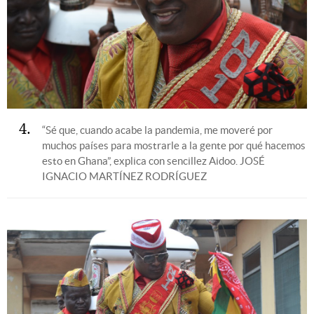
4
“Sé que, cuando acabe la pandemia, me moveré por
muchos países para mostrarle a la gente por qué hacemos
esto en Ghana”, explica con sencillez Aidoo.
JOSÉ
IGNACIO MARTÍNEZ RODRÍGUEZ