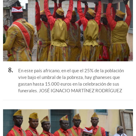
8
En este país africano, en el que el 25% de la población
vive bajo el umbral de la pobreza, hay ghaneses que
gastan hasta 15.000 euros en la celebración de sus
funerales.
JOSÉ IGNACIO MARTÍNEZ RODRÍGUEZ