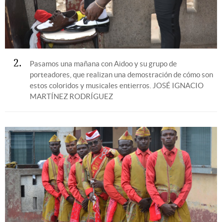
2
Pasamos una mañana con Aidoo y su grupo de
porteadores, que realizan una demostración de cómo son
estos coloridos y musicales entierros.
JOSÉ IGNACIO
MARTÍNEZ RODRÍGUEZ