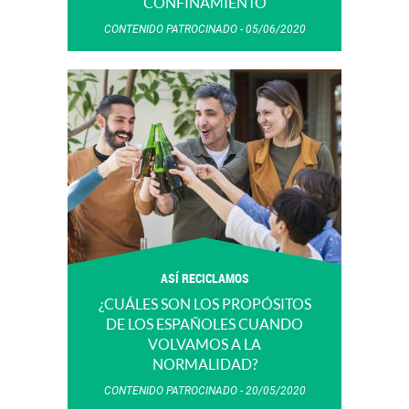
CONFINAMIENTO
CONTENIDO PATROCINADO
05/06/2020
ASÍ RECICLAMOS
¿CUÁLES SON LOS PROPÓSITOS
DE LOS ESPAÑOLES CUANDO
VOLVAMOS A LA
NORMALIDAD?
CONTENIDO PATROCINADO
20/05/2020