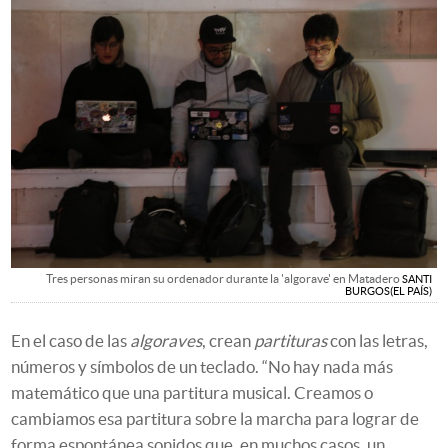
Tres personas miran su ordenador durante la 'algorave' en Matadero
SANTI
BURGOS
EL PAÍS
En el caso de las
algoraves
, crean
partituras
con las letras,
números y símbolos de un teclado. “No hay nada más
matemático que una partitura musical. Creamos o
cambiamos esa partitura sobre la marcha para lograr de
forma espontánea sonidos que, en muchos casos, un