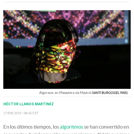
Algorave, en Matadero de Madrid
SANTI BURGOS
EL PAÍS
HÉCTOR LLANOS MARTÍNEZ
17 ENE 2019 - 08:42
CET
En los últimos tiempos, los
algoritmos
se han convertido en