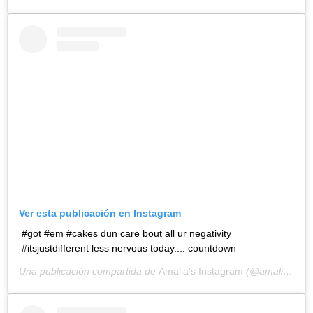
Ver esta publicación en Instagram
#got #em #cakes dun care bout all ur negativity
#itsjustdifferent less nervous today.... countdown
Una publicación compartida de
Amalia's Instagram
(@amaliaulman) el