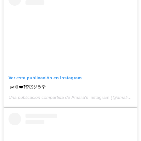
Ver esta publicación en Instagram
✂️📎❤️❓⁉️🕐🎈☕️🌹
Una publicación compartida de
Amalia's Instagram
(@amaliaulman) el