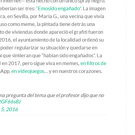
 internet— está hecho con un único spray negro,
eberían ser tres:
“Emosido engañado”
. La imagen
, en Sevilla, por María G., una vecina que vivía
u uso como meme, la pintada tiene detrás una
nto de viviendas donde apareció el grafiti fueron
 2016, el ayuntamiento de la localidad ordenó su
poder regularizar su situación y quedarse en
hí que sintieran que “habían sido engañados”. La
d en 2017, pero sigue viva en memes,
en filtros de
tsApp,
en videojuegos
... y en nuestros corazones.
a pregunta del tema que el profesor dijo que no
FtGF66s8z
 5, 2016