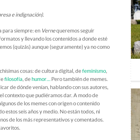
presa e indignación).
a para siempre: en
Verne
queremos seguir
ormatos y llevando los contenidos a donde esté
veremos (quizás) aunque (seguramente) ya no como
ísimas cosas: de cultura digital, de
feminismo
,
de
filosofía
, de
humor…
Pero también de memes.
icar de dónde venían, hablando con sus autores,
o el contexto que pudiéramos dar. A modo de
lgunos de los memes con origen o contenido
o estos seis años y medio. No están todos, ni
unos de los más representativos y comentados.
avoritos.