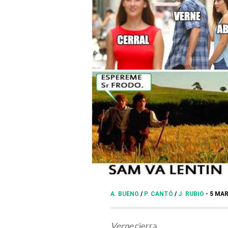
A. BUENO
/
P. CANTÓ
/
J. RUBIO
5 MAR
Verne
cierra.