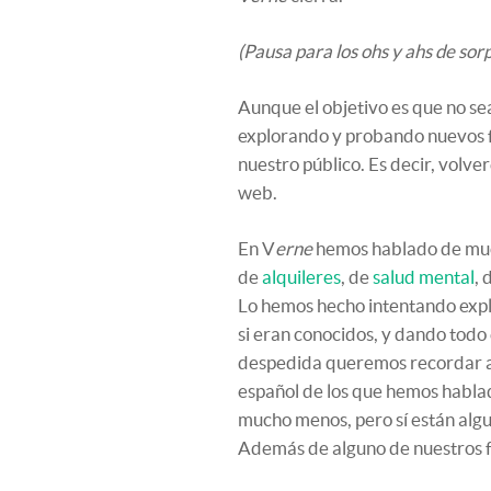
(Pausa para los ohs y ahs de sor
Aunque el objetivo es que no se
explorando y probando nuevos f
nuestro público. Es decir, vol
web.
En V
erne
hemos hablado de much
de
alquileres
, de
salud mental
, 
Lo hemos hecho intentando expl
si eran conocidos, y dando tod
despedida queremos recordar a
español de los que hemos hablad
mucho menos, pero sí están alg
Además de alguno de nuestros f