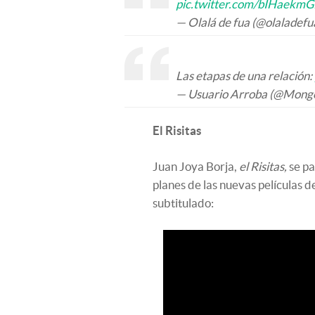
pic.twitter.com/bIHaekmG
— Olalá de fua (@olaladefu
Las etapas de una relación:
— Usuario Arroba (@Mong
El Risitas
Juan Joya Borja,
el Risitas,
se pa
planes de las nuevas películas d
subtitulado: