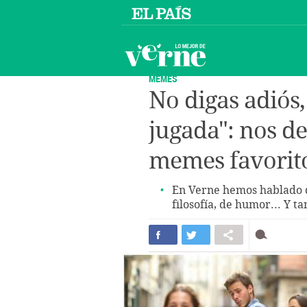
MEMES
No digas adiós,
jugada": nos d
memes favorit
En Verne hemos hablado d
filosofía, de humor... Y 