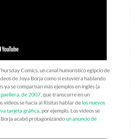
ursday Comics, un canal humorístico egipcio de
ídeos de Joya Borja como si estuviera hablando
és ya se compartían más ejemplos en inglés (a
a
paellera, de 2007
, que transcurre en un
s vídeos se hacía al Risitas hablar de
los nuevos
va tarjeta gráfica
, por ejemplo. Los vídeos se
a Borja acabó protagonizando
un anuncio de