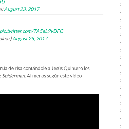
fU
a)
August 23, 2017
pic.twitter.com/7A5eL9vDFC
olear)
August 25, 2017
rtía de risa contándole a Jesús Quintero los
e
Spiderman
. Al menos según este vídeo