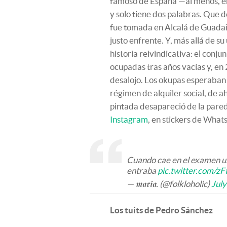
famoso de España —al menos, en
y solo tiene dos palabras. Que d
fue tomada en Alcalá de Guadaira
justo enfrente. Y, más allá de s
historia reivindicativa: el conju
ocupadas tras años vacías y, en
desalojo. Los okupas esperaban 
régimen de alquiler social, de a
pintada desapareció de la pare
Instagram
, en stickers de Wha
Cuando cae en el examen un
entraba
pic.twitter.com/z
— 𝖒𝖆𝖗𝖎𝖆. (@folkloholic)
July
Los tuits de Pedro Sánchez