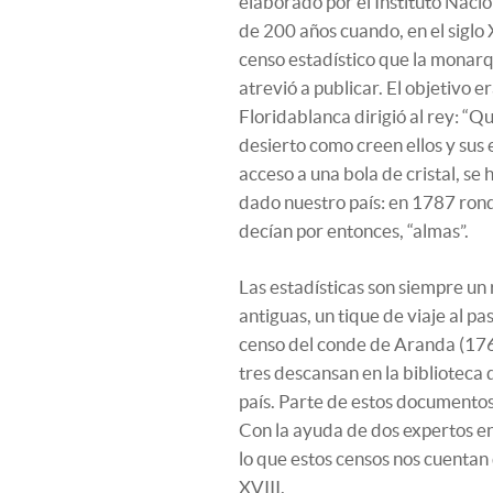
elaborado por el Instituto Nacio
de 200 años cuando, en el siglo 
censo estadístico que la monarq
atrevió a publicar. El objetivo e
Floridablanca dirigió al rey: “Qu
desierto como creen ellos y sus 
acceso a una bola de cristal, s
dado nuestro país: en 1787 ron
decían por entonces, “almas”.
Las estadísticas son siempre un r
antiguas, un tique de viaje al p
censo del conde de Aranda (176
tres descansan en la biblioteca 
país. Parte de estos documentos
Con la ayuda de dos expertos e
lo que estos censos nos cuentan 
XVIII.