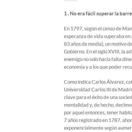
1 . No era fácil superar la barr
En 1797, según el censo de Manu
esperanza de vida superaba en 
83 años de media), un motivo d
Gobierno. En el siglo XVIII, la 
enemigo no solo hacía falta di
economía y a los que poder recu
Como indica Carlos Álvarez, cat
Universidad Carlos III de Madrid:
clave para el éxito de una soci
mentalidad y, de hecho, decimo
por aquel entonces, tener habit
7 años registrado en 1787, aho
exponencialmente según aumenta