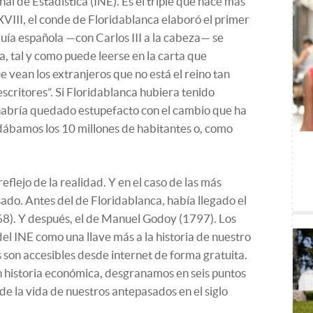
nal de Estadística (INE). Es el triple que hace más
XVIII, el conde de Floridablanca elaboró el primer
uía española —con Carlos III a la cabeza— se
ra, tal y como puede leerse en la carta que
e vean los extranjeros que no está el reino tan
escritores”. Si Floridablanca hubiera tenido
e habría quedado estupefacto con el cambio que ha
dábamos los 10 millones de habitantes o, como
eflejo de la realidad. Y en el caso de las más
asado. Antes del de Floridablanca, había llegado el
8). Y después, el de Manuel Godoy (1797). Los
del INE como una llave más a la historia de nuestro
 son accesibles desde internet de forma gratuita.
n historia económica, desgranamos en seis puntos
de la vida de nuestros antepasados en el siglo