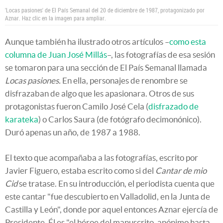
'Locas pasiones' de El País Semanal del 20 de diciembre de 1987, protagonizado por
Aznar. Haz clic en la imagen para ampliar.
Aunque también ha ilustrado otros artículos –
como esta
columna de Juan José Millás
–, las fotografías de esa sesión
se tomaron para una sección de El País Semanal llamada
Locas pasiones.
En ella, personajes de renombre se
disfrazaban de algo que les apasionara. Otros de sus
protagonistas fueron Camilo José Cela (
disfrazado de
karateka
) o Carlos Saura (de fotógrafo decimonónico).
Duró apenas un año, de 1987 a 1988.
El texto que acompañaba a las fotografías, escrito por
Javier Figuero, estaba escrito como si del
Cantar de mio
Cid
se tratase. En su introducción, el periodista cuenta que
este cantar "fue descubierto en Valladolid, en la Junta de
Castilla y León", donde por aquel entonces Aznar ejercía de
Presidente. Él es "el héroe del manuscrito, anónimo hasta