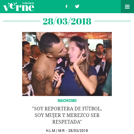
28/03/2018
MACHISMO
"SOY REPORTERA DE FÚTBOL,
SOY MUJER Y MEREZCO SER
RESPETADA"
H.L.M
/
M.R.
28/03/2018