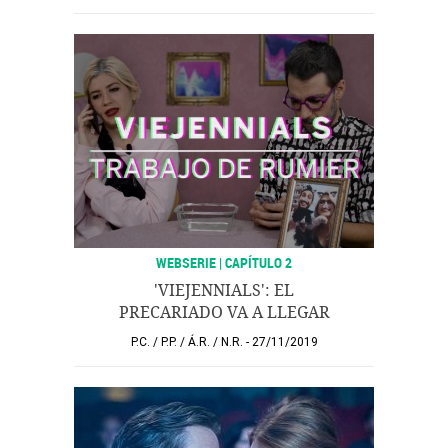
WEBSERIE | CAPÍTULO 2
'VIEJENNIALS': EL
PRECARIADO VA A LLEGAR
P.C.
/
P.P.
/
Á.R.
/
N.R.
27/11/2019