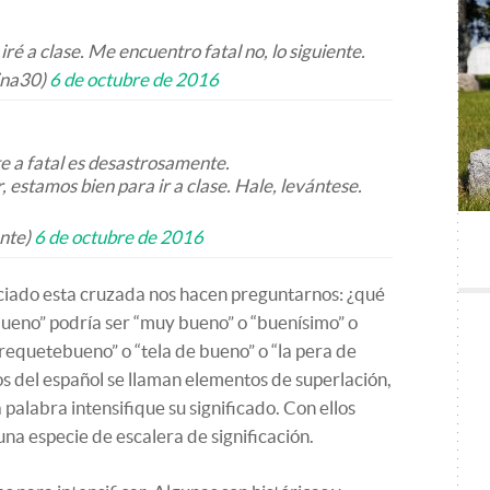
ré a clase. Me encuentro fatal no, lo siguiente.
ina30)
6 de octubre de 2016
te a fatal es desastrosamente.
, estamos bien para ir a clase. Hale, levántese.
ente)
6 de octubre de 2016
ciado esta cruzada nos hacen preguntarnos: ¿qué
“bueno” podría ser “muy bueno” o “buenísimo” o
equetebueno” o “tela de bueno” o “la pera de
os del español se llaman elementos de superlación,
palabra intensifique su significado. Con ellos
a especie de escalera de significación.