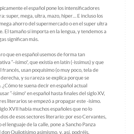
picamente el español pone los intensificadores
a: super, mega, ultra, mazo, hiper… E incluso los
r mega ahorro del supermercado o en el super ultra
e. El tamaño sí importa en la lengua, y tendemos a
gas significan más.
aro que en español usemos de forma tan
iva “–ísimo”, que existía en latín (-issimus) y que
 francés, usan poquísimo (o muy poco, tela de
a derecha, y su rareza se explica porque se
o. ¿Cómo te suena decir en español actual
sar “-ísimo” en español hasta finales del siglo XV,
s literarios se empezó a propagar este -ísimo.
siglo XVII había muchos españoles que no lo
dos de esos sectores literario: por eso Cervantes,
el lenguaje de la calle, pone a Sancho Panza
el don Quijotísimo asimismo, y, así, podréis,