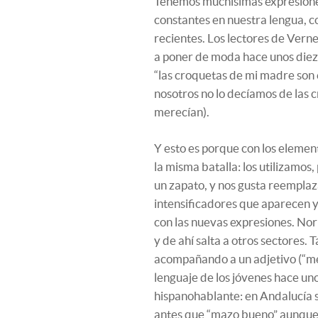
Tenemos muchísimas expresiones 
constantes en nuestra lengua, 
recientes. Los lectores de Vern
a poner de moda hace unos diez
“las croquetas de mi madre son e
nosotros no lo decíamos de las 
merecían).
Y esto es porque con los elemen
la misma batalla: los utilizamos
un zapato, y nos gusta reemplaz
intensificadores que aparecen 
con las nuevas expresiones. Nor
y de ahí salta a otros sectores. T
acompañando a un adjetivo (“me
lenguaje de los jóvenes hace un
hispanohablante: en Andalucía s
antes que “mazo bueno” aunque