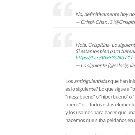
No, definitivamente hoy no i
— Crispi-Chan :3 (@Crispit
Hola, Crispitina. Lo siguien
Si estamos bien para tuitear
https://t.co/VwSYoN3T1T
— Lo siguiente (@eslosigui
Los
antisiguientistas
que han ini
es lo siguiente? Lo que sigue a 
“megabueno” o “hiperbueno” o “r
bueno” o... Todos estos element
y los usamos para hacer que una 
hacemos que suba peldaños en un