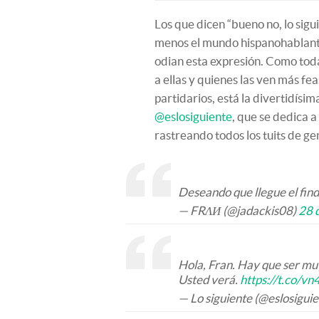
Los que dicen “bueno no, lo sigui
menos el mundo hispanohablante
odian esta expresión. Como toda
a ellas y quienes las ven más fea
partidarios, está la divertidísi
@eslosiguiente
, que se dedica a
rastreando todos los tuits de ge
Deseando que llegue el fi
— FRΛИ (@jadackis08)
28 
Hola, Fran. Hay que ser mu
Usted verá.
https://t.co/v
— Lo siguiente (@eslosigui