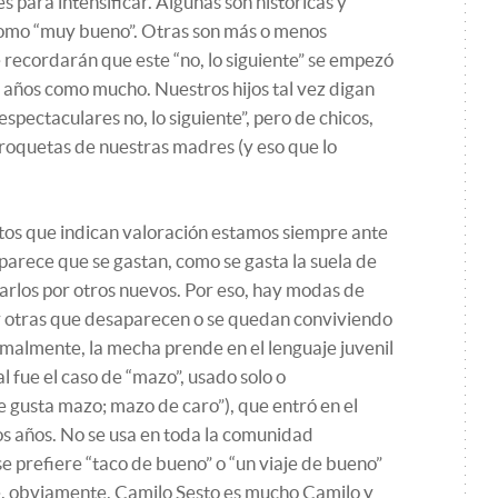
para intensificar. Algunas son históricas y
como “muy bueno”. Otras son más o menos
e recordarán que este “no, lo siguiente” se empezó
 años como mucho. Nuestros hijos tal vez digan
spectaculares no, lo siguiente”, pero de chicos,
croquetas de nuestras madres (y eso que lo
tos que indican valoración estamos siempre ante
, parece que se gastan, como se gasta la suela de
arlos por otros nuevos. Por eso, hay modas de
y otras que desaparecen o se quedan conviviendo
malmente, la mecha prende en el lenguaje juvenil
al fue el caso de “mazo”, usado solo o
 gusta mazo; mazo de caro”), que entró en el
os años. No se usa en toda la comunidad
e prefiere “taco de bueno” o “un viaje de bueno”
, obviamente, Camilo Sesto es mucho Camilo y