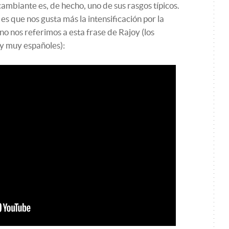
cambiante es, de hecho, uno de sus rasgos típicos.
, es que nos gusta más la intensificación por la
no nos referimos a esta frase de Rajoy (los
y muy españoles):