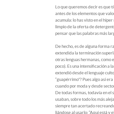
Lo que queremos decir es que tí
antes de los elementos que valor
acumula: lo has visto en el hipe
limpio de la oferta de detergent
pensar que las palabras más lar
De hecho, es de alguna forma r
extendida la terminación superlat
otras lenguas hermanas, como el
poco). Es una intensificación a l
extendió desde el lenguaje cult
“guapérrimo”? Pues algo así era u
cuando por moda y desde sectore
De todas formas, todavía en el 
usaban, sobre todo los más aleja
siempre tan acertado recreando 
liándose al usarlo: “Aquí está y 