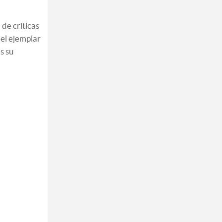
de críticas
del ejemplar
s su