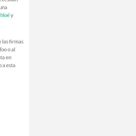
guna
hloé
y
 las firmas
oo o al
sta en
 a esta