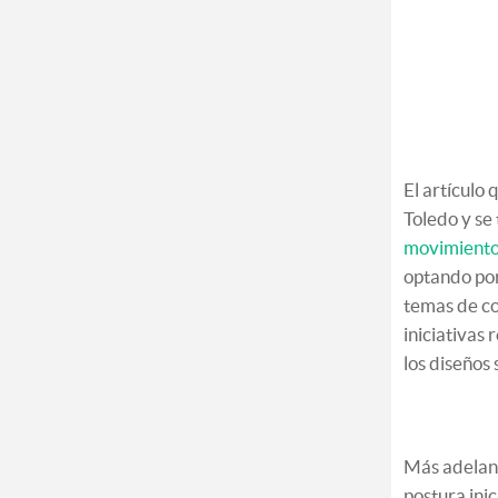
El artículo
Toledo y se t
movimient
optando por
temas de co
iniciativas
los diseños s
Más adelant
postura ini