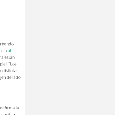
Fernando
encia
al
ura están
iel. “Los
 distintas
ejen de lado
reafirma la
necesitan