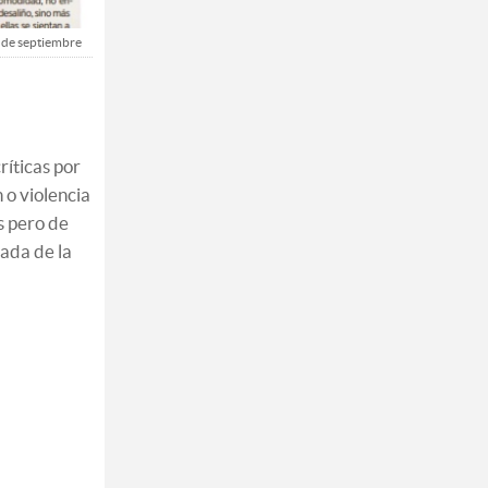
 de septiembre
ríticas por
 o violencia
s pero de
tada de la