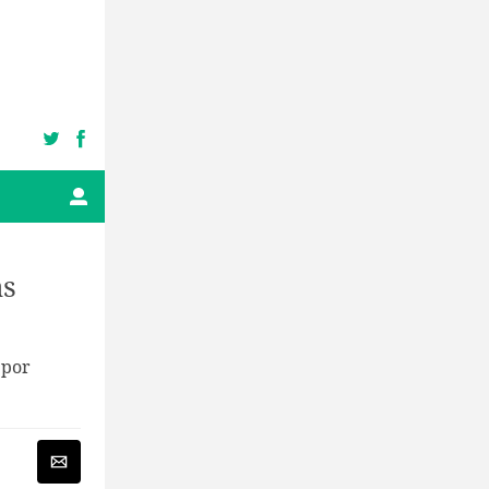
as
 por