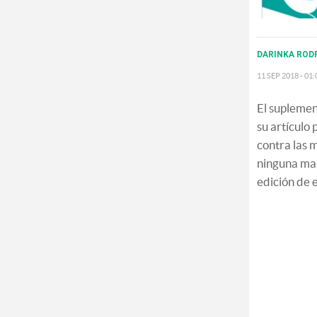
DARINKA ROD
11 SEP 2018 - 01
El supleme
su artículo 
contra las 
ninguna man
edición de 