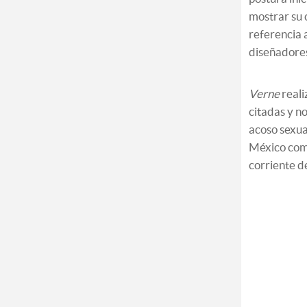
mostrar su 
referencia 
diseñadore
Verne
reali
citadas y n
acoso sexua
México com
corriente d