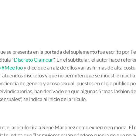
 que se presenta en la portada del suplemento fue escrito por 
itula “
Discreto Glamour
”. En el subtitular, el autor hace refer
o #MeeToo
y dice que a raíz de ellos varias firmas de alta cost
 atuendos discretos y que no permiten que se muestre mucha p
nciencia de género y acoso sexual, puestos en el ojo público por
 reivindicatorias, han derivado en que algunas firmas fashion d
ensuales”, se indica al inicio del artículo.
e, el artículo cita a René Martínez como experto en moda. Él 
cial e indica que “las mujeres están dándose cuenta de que no 