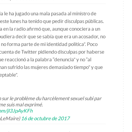
a le ha jugado una mala pasada al ministro de
ste lunes ha tenido que pedir disculpas públicas.
 en la radio afirmó que, aunque conociera a un
 pudiera decir que se sabía que era un acosador, no
 no forma parte de mi identidad política”. Poco
 cuenta de Twitter pidiendo disculpas por haberse
 reaccionó a la palabra “denuncia” y no “al
an sufrido las mujeres demasiado tiempo” y que
eptable”.
 sur le problème du harcèlement sexuel subi par
me suis mal exprimé.
.com/jI3JpAyKFh
oLeMaire)
16 de octubre de 2017