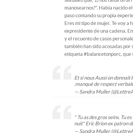
manosearnos?”. Había nacido el “
paso contando su propia experien
Eres mi tipo de mujer. Te voy a h
expresidente de una cadena. En 
y el recuento de casos personal
también han sido acosadas por s
etiqueta #balancetonporc, que s
Et si nous Aussi on donnait 
:manqué de respect verbale
— Sandra Muller (@Lettre
" Tu as des gros seins. Tu es
nuit" Eric Brion ex patron 
— Sandra Muller (@Lettre