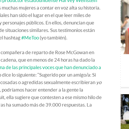
l productor estadounidense Harvey Weinstein
 muchas mujeres a contar en voz alta su historia.
iales han sido el lugar en el que leer miles de
personajes públicos. En ellos, denuncian que
de situaciones similares. Sus testimonios están
el hashtag
#MeToo
(yo también).
fue compañera de reparto de Rose McGowan en
 cadena, que en menos de 24 horas ha dado la
 de las principales voces que han denunciado a
 dice lo siguiente: “Sugerido por un amigo/a: Si
 acosadas o agredidas sexualmente escribieran
yo
, podríamos hacer entender a la gente la
it, ella sugiere que contesten a ese mismo hilo de
ras ha sumado más de 39.000 respuestas. La