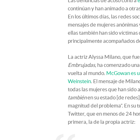
Las denuncias de acoso contra
e
continúan y han animado a otras
En los últimos días, las redes soc
mensajes de mujeres anónimas y 
ellas también han sido víctimas 
principalmente acompañados d
La actriz Alyssa Milano, que 
Embrujadas
, ha comenzado una
vuelta al mundo.
McGowan es una
Weinstein
. El mensaje de Milano
todas las mujeres que han sido
también
en su estado [de redes]
magnitud del problema”. En su tu
Twitter, que en menos de 24 ho
primera, la de la propia actriz: