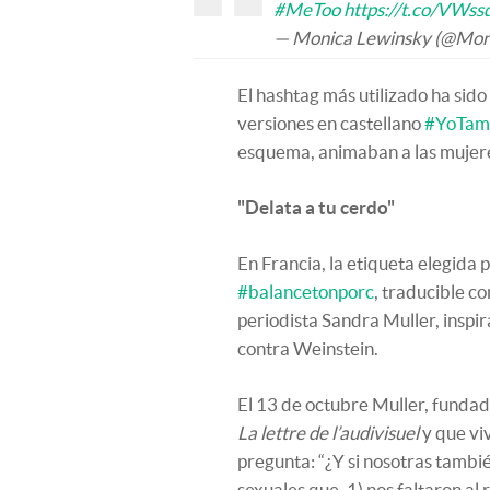
#MeToo
https://t.co/VWss
— Monica Lewinsky (@Mon
El hashtag más utilizado ha si
versiones en castellano
#YoTam
esquema, animaban a las mujeres
"Delata a tu cerdo"
En Francia, la etiqueta elegida 
#balancetonporc
, traducible co
periodista Sandra Muller, inspi
contra Weinstein.
El 13 de octubre Muller, fundado
La lettre de l’audivisuel
y que vi
pregunta: “¿Y si nosotras tamb
sexuales que, 1) nos faltaron al