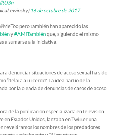
dltU3n
icaLewinsky)
16 de octubre de 2017
do #MeToo pero también han aparecido las
bién
y
#AMíTambién
que, siguiendo el mismo
 a sumarse a la iniciativa.
para denunciar situaciones de acoso sexual ha sido
mo “delata a tu cerdo”. La idea partió de la
rada por la oleada de denuncias de casos de acoso
ra de la publicación especializada en televisión
ve en Estados Unidos, lanzaba en Twitter una
ién reveláramos los nombres de los predadores
 respeto verbalmente y 2) intentaron