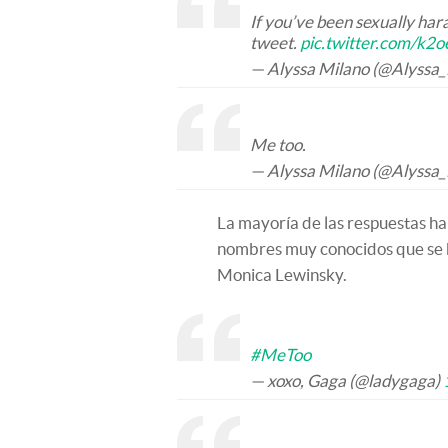
If you’ve been sexually hara
tweet.
pic.twitter.com/k2
— Alyssa Milano (@Alyssa
Me too.
— Alyssa Milano (@Alyssa
La mayoría de las respuestas h
nombres muy conocidos que se ha
Monica Lewinsky.
#MeToo
— xoxo, Gaga (@ladygaga)