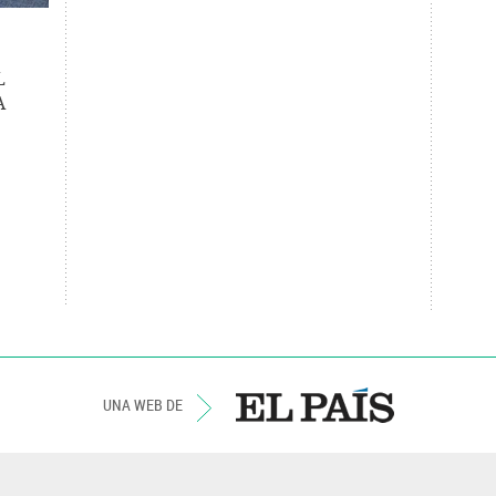
L
A
UNA WEB DE