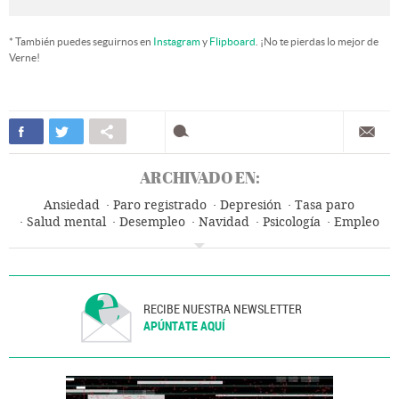
* También puedes seguirnos en
Instagram
y
Flipboard
. ¡No te pierdas lo mejor de
Verne!
ARCHIVADO EN:
Ansiedad
Paro registrado
Depresión
Tasa paro
Salud mental
Desempleo
Navidad
Psicología
Empleo
Fiestas
Medicina preventiva
Medicina
Trabajo
Salud
RECIBE NUESTRA NEWSLETTER
APÚNTATE AQUÍ