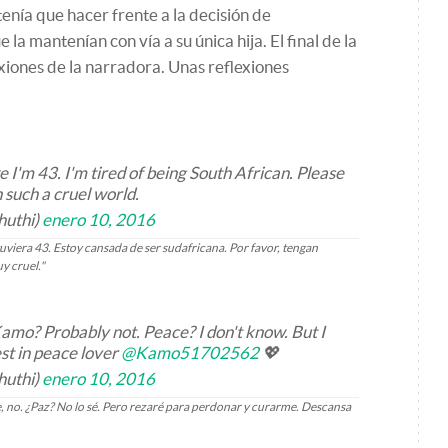
enía que hacer frente a la decisión de
a mantenían con vía a su única hija. El final de la
xiones de la narradora. Unas reflexiones
ike I'm 43. I'm tired of being South African. Please
n such a cruel world.
huthi)
enero 10, 2016
uviera 43. Estoy cansada de ser sudafricana. Por favor, tengan
y cruel."
Kamo? Probably not. Peace? I don't know. But I
est in peace lover
@Kamo51702562
💖
huthi)
enero 10, 2016
 no. ¿Paz? No lo sé. Pero rezaré para perdonar y curarme. Descansa