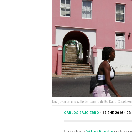
Una joven en una calle del barrrio de Bo Kaap, Capetown
CARLOS BAJO ERRO
18 ENE 2016 - 08
La tuitera
@JustKhuthi
se ha co