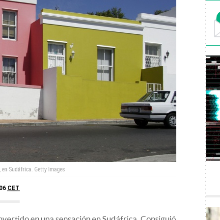
, en Sudáfrica. Getty Images
:06
CET
nvertido en una sensación en Sudáfrica. Consiguió