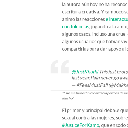
la autora aún hoy no ha reconoci
escritura creativa. Y tampoco se
animó las reacciones
e interact
condolencias
, jugando a la amb
algunos casos, incluso una cruel
algunos usuarios que habían viv
compartirlas para dar apoyo al 
@JustKhuthi
This just brou
last year.Pain never go awa
— #FeesMustFall (@Makh
"Esto me ha hecho recordar la pérdida de mi 
mucho"
El primer y principal debate que
sexual contra las mujeres, sobre
#JusticeForKamo
, que en todo 