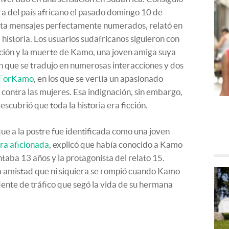
era del país africano el pasado domingo 10 de
nta mensajes perfectamente numerados, relató en
historia. Los usuarios sudafricanos siguieron con
lación y la muerte de Kamo, una joven amiga suya
n que se tradujo en numerosas interacciones y dos
eForKamo
, en los que se vertía un apasionado
 contra las mujeres. Esa indignación, sin embargo,
scubrió que toda la historia era ficción.
que a la postre fue identificada como una joven
ora aficionada
, explicó que había conocido a Kamo
ntaba 13 años y la protagonista del relato 15.
sa amistad que ni siquiera se rompió cuando Kamo
dente de tráfico que segó la vida de su hermana