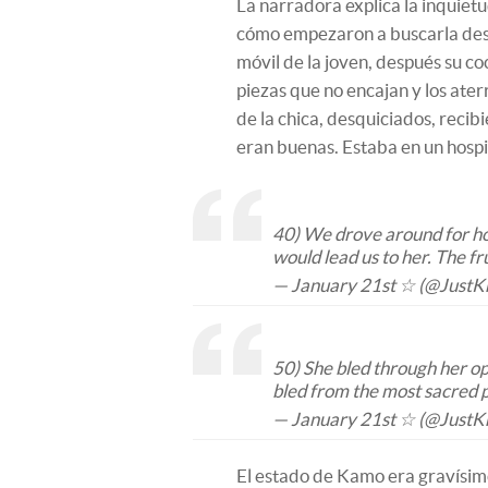
La narradora explica la inquiet
cómo empezaron a buscarla des
móvil de la joven, después su co
piezas que no encajan y los ater
de la chica, desquiciados, recib
eran buenas. Estaba en un hospi
40) We drove around for hou
would lead us to her. The fr
— January 21st ☆ (@JustK
50) She bled through her o
bled from the most sacred 
— January 21st ☆ (@JustK
El estado de Kamo era gravísimo