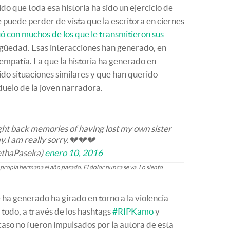
do que toda esa historia ha sido un ejercicio de
 puede perder de vista que la escritora en ciernes
uó con muchos de los que le transmitieron sus
igüedad. Esas interacciones han generado, en
 empatía. La que la historia ha generado en
ido situaciones similares y que han querido
duelo de la joven narradora.
ght back memories of having lost my own sister
y.I am really sorry.💔💔💔
ethaPaseka)
enero 10, 2016
propia hermana el año pasado. El dolor nunca se va. Lo siento
 ha generado ha girado en torno a la violencia
 todo, a través de los hashtags
#RIPKamo
y
caso no fueron impulsados por la autora de esta