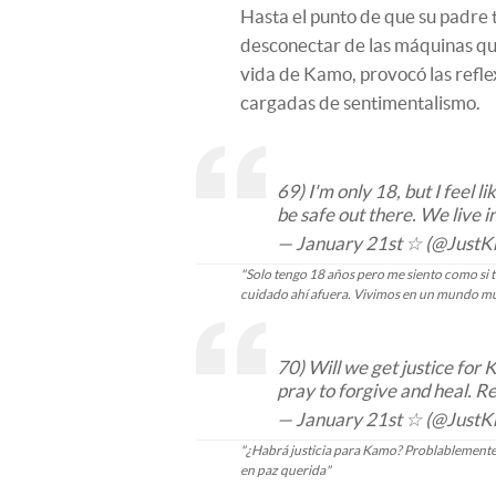
Hasta el punto de que su padre t
desconectar de las máquinas que l
vida de Kamo, provocó las refle
cargadas de sentimentalismo.
69) I'm only 18, but I feel l
be safe out there. We live i
— January 21st ☆ (@JustK
"Solo tengo 18 años pero me siento como si t
cuidado ahí afuera. Vivimos en un mundo mu
70) Will we get justice for 
pray to forgive and heal. R
— January 21st ☆ (@JustK
"¿Habrá justicia para Kamo? Problablemente,
en paz querida"