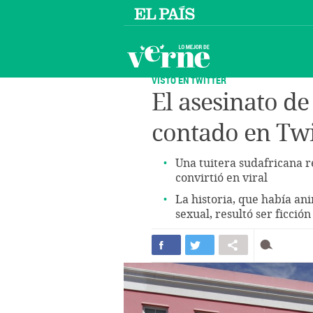
VISTO EN TWITTER
El asesinato d
contado en Twi
Una tuitera sudafricana r
convirtió en viral
La historia, que había an
sexual, resultó ser ficción