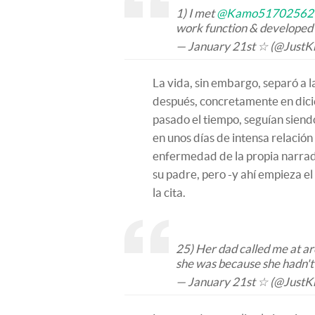
1) I met
@Kamo51702562
work function & developed 
— January 21st ☆ (@JustK
La vida, sin embargo, separó a l
después, concretamente en dici
pasado el tiempo, seguían sien
en unos días de intensa relación 
enfermedad de la propia narrad
su padre, pero -y ahí empieza el
la cita.
25) Her dad called me at ar
she was because she hadn't
— January 21st ☆ (@JustK