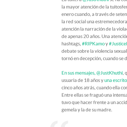
la mayor atención de la tuitosf
enero cuando, a través de sete
la red social una estremecedora 
atención la narración de la vio
de apenas 20 años. Una atenció
hashtags,
#RIPKamo
y
#Justic
debate sobre la violencia sexual
tornó en decepción, cuando se de
En sus mensajes, @JustKhuthi
, 
usuaria de 18 años y
una escrit
cinco años atrás, cuando ella co
Entre ellas se fraguó una inten
tuvo que hacer frente a un acci
gemela y la de su madre.