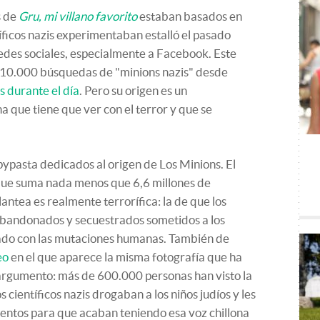
s de
Gru, mi villano favorito
estaban basados en
ntíficos nazis experimentaban estalló el pasado
edes sociales, especialmente a Facebook. Este
 10.000 búsquedas de "minions nazis" desde
s durante el día
. Pero su origen es un
a que tiene que ver con el terror y que se
ypasta dedicados al origen de Los Minions. El
ue suma nada menos que 6,6 millones de
antea es realmente terrorífica: la de que los
 abandonados y secuestrados sometidos a los
ado con las mutaciones humanas. También de
eo
en el que aparece la misma fotografía que ha
 argumento: más de 600.000 personas han visto la
 científicos nazis drogaban a los niños judíos y les
entos para que acaban teniendo esa voz chillona