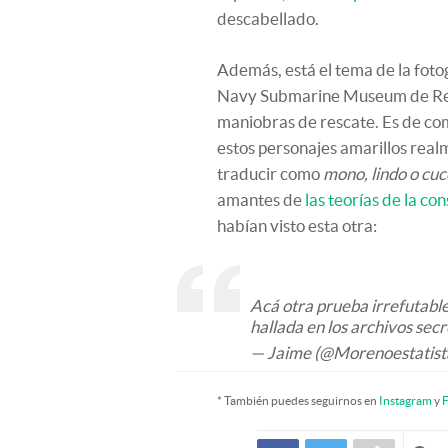
descabellado.
Además, está el tema de la foto
Navy Submarine Museum de Rei
maniobras de rescate. Es de com
estos personajes amarillos real
traducir como
mono, lindo o cuc
amantes de
las teorías de la co
habían visto esta otra:
Acá otra prueba irrefutable
hallada en los archivos sec
— Jaime (@Morenoestatist
* También puedes seguirnos en
Instagram
y
F