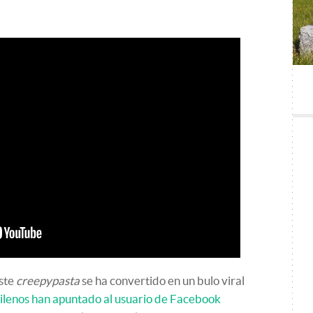
este
creepypasta
se ha convertido en un bulo viral
ilenos han apuntado al usuario de Facebook