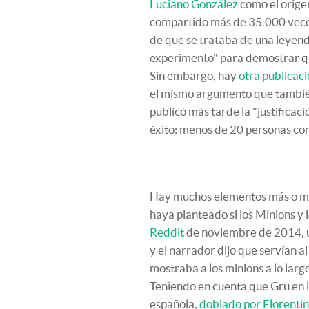
Luciano González
como el origen
compartido más de 35.000 veces
de que se trataba de una leyen
experimento" para demostrar que
Sin embargo, hay
otra publicac
el mismo argumento que también
publicó más tarde la "justifica
éxito: menos de 20 personas com
Hay muchos elementos más o me
haya planteado si los Minions y 
Reddit
de noviembre de 2014, un
y el narrador dijo que servían a
mostraba a los minions a lo largo
Teniendo en cuenta que Gru en la
española,
doblado por Florenti