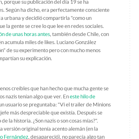
, porque su publicación del día 19 se ha
. Según ha dicho, era perfectamente consciente
da urbana y decidió compartirla "como un
 la gente se cree lo que lee en redes sociales.
ión de unas horas antes
, también desde Chile, con
 acumula miles de likes. Luciano González
ción" de su experimento pero con mucho menos
partían su explicación.
nos creíbles que han hecho que mucha gente se
los nazis tenían algo que ver. En
este hilo de
 usuario se preguntaba: "Vi el trailer de Minions
l jefe más despreciable que existía. Después se
 de la historia. ¿Son nazis o son cosas mías?".
 versión original tenía acento alemán (en la
no Fernández
, desapareció), no parecía algo tan