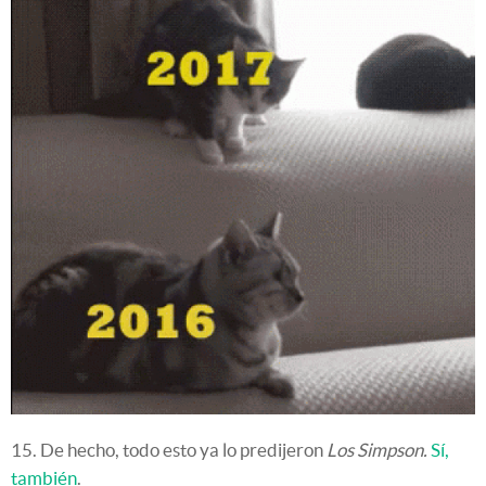
15. De hecho, todo esto ya lo predijeron
Los Simpson.
Sí,
también
.