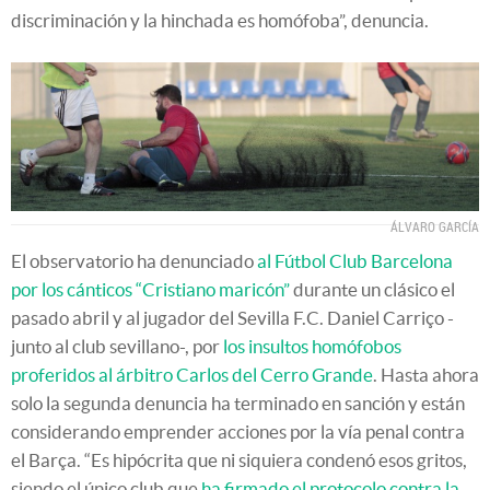
discriminación y la hinchada es homófoba”, denuncia.
ÁLVARO GARCÍA
El observatorio ha denunciado
al Fútbol Club Barcelona
por los cánticos “Cristiano maricón”
durante un clásico el
pasado abril y al jugador del Sevilla F.C. Daniel Carriço -
junto al club sevillano-, por
los insultos homófobos
proferidos al árbitro Carlos del Cerro Grande
. Hasta ahora
solo la segunda denuncia ha terminado en sanción y están
considerando emprender acciones por la vía penal contra
el Barça. “Es hipócrita que ni siquiera condenó esos gritos,
siendo el único club que
ha firmado el protocolo contra la