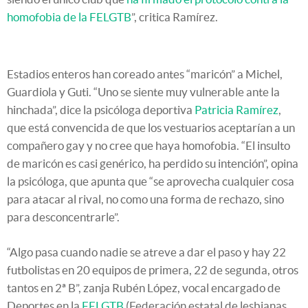
homofobia de la FELGTB
”, critica Ramírez.
Estadios enteros han coreado antes “maricón” a Michel,
Guardiola y Guti. “Uno se siente muy vulnerable ante la
hinchada”, dice la psicóloga deportiva
Patricia Ramírez
,
que está convencida de que los vestuarios aceptarían a un
compañero gay y no cree que haya homofobia. “El insulto
de maricón es casi genérico, ha perdido su intención”, opina
la psicóloga, que apunta que “se aprovecha cualquier cosa
para atacar al rival, no como una forma de rechazo, sino
para desconcentrarle”.
“Algo pasa cuando nadie se atreve a dar el paso y hay 22
futbolistas en 20 equipos de primera, 22 de segunda, otros
tantos en 2ª B”, zanja Rubén López, vocal encargado de
Deportes en la
FELGTB
(Federación estatal de lesbianas,