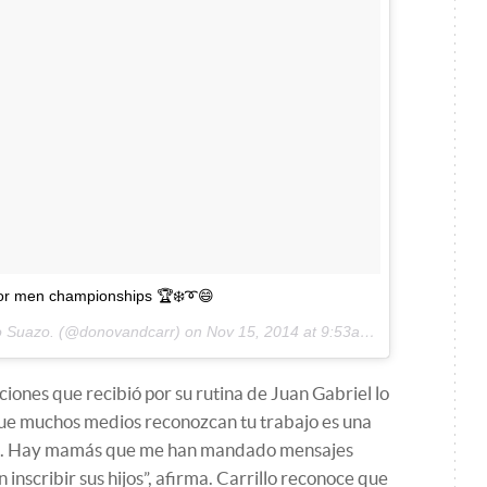
ior men championships 🏆❄️➰😄
lo Suazo. (@donovandcarr) on
Nov 15, 2014 at 9:53am PST
aciones que recibió por su rutina de Juan Gabriel lo
que muchos medios reconozcan tu trabajo es una
ien. Hay mamás que me han mandado mensajes
scribir sus hijos”, afirma. Carrillo reconoce que