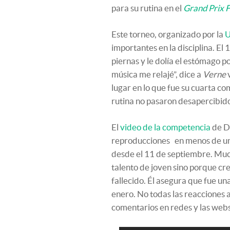
para su rutina en el
Grand Prix F
Este torneo, organizado por la
U
importantes en la disciplina. E
piernas y le dolía el estómago po
música me relajé”, dice a
Verne
v
lugar en lo que fue su cuarta c
rutina no pasaron desapercibid
El
video de la competencia
de D
reproducciones en menos de u
desde el 11 de septiembre. Much
talento de joven sino porque cr
fallecido. Él asegura que fue u
enero. No todas las reacciones a
comentarios en redes y las webs 