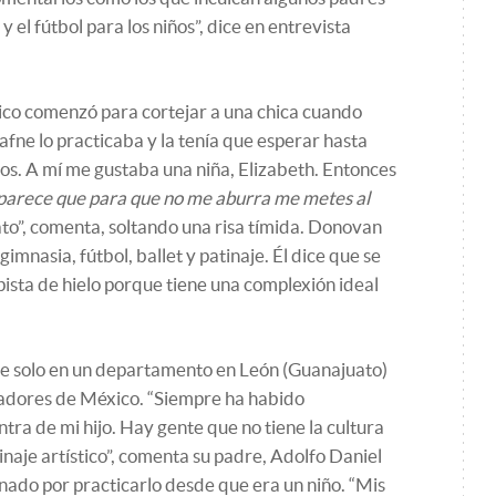
 y el fútbol para los niños”, dice en entrevista
stico comenzó para cortejar a una chica cuando
fne lo practicaba y la tenía que esperar hasta
os. A mí me gustaba una niña, Elizabeth. Entonces
 parece que para que no me aburra me metes al
ato”, comenta, soltando una risa tímida. Donovan
imnasia, fútbol, ballet y patinaje. Él dice que se
pista de hielo porque tiene una complexión ideal
ve solo en un departamento en León (Guanajuato)
adores de México. “Siempre ha habido
ra de mi hijo. Hay gente que no tiene la cultura
inaje artístico”, comenta su padre, Adolfo Daniel
ionado por practicarlo desde que era un niño. “Mis