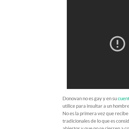
Donovan no es gay y en su
cuent
utilice para insultar a un hombr
No es la primera vez que recibe
tradicionales de lo que es cons
abiertos y que no se cierren a 