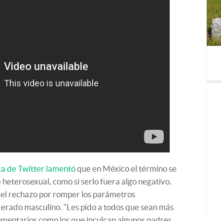
a de Twitter lamentó
que en México el término se
e heterosexual, como si serlo fuera algo negativo.
 el rechazo por romper los parámetros
iderado masculino. “Les pido a todos que sean más
comentarios como los que inculcan algunos padres