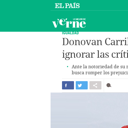
IGUALDAD
Donovan Carril
ignorar las crí
Ante la notoriedad de su 
busca romper los prejuici