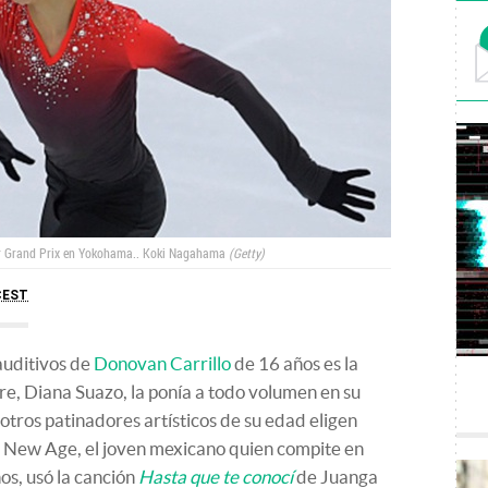
or Grand Prix en Yokohama..
Koki Nagahama
Getty
CEST
auditivos de
Donovan Carrillo
de 16 años es la
e, Diana Suazo, la ponía a todo volumen en su
 otros patinadores artísticos de su edad eligen
o New Age, el joven mexicano quien compite en
ños, usó la canción
Hasta que te conocí
de Juanga