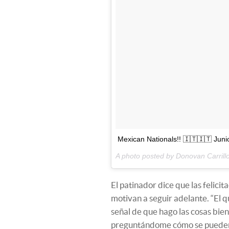
Mexican Nationals!! 🇮🇹🇮🇹 Jun
A photo posted by Donovan Carril
El patinador dice que las felicit
motivan a seguir adelante. “El 
señal de que hago las cosas b
preguntándome cómo se pueden in