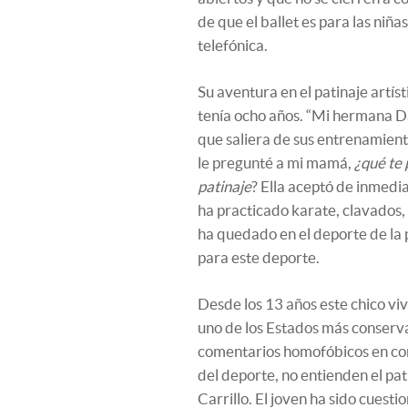
de que el ballet es para las niñas
telefónica.
Su aventura en el patinaje artí
tenía ocho años. “Mi hermana Da
que saliera de sus entrenamient
le pregunté a mi mamá,
¿qué te
patinaje
? Ella aceptó de inmedi
ha practicado karate, clavados, g
ha quedado en el deporte de la 
para este deporte.
Desde los 13 años este chico vi
uno de los Estados más conserv
comentarios homofóbicos en cont
del deporte, no entienden el pat
Carrillo. El joven ha sido cuest