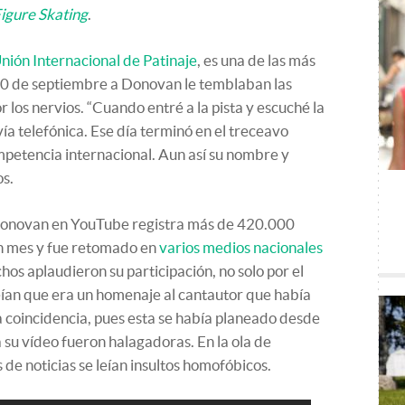
igure Skating
.
nión Internacional de Patinaje
, es una de las más
l 10 de septiembre a Donovan le temblaban las
r los nervios. “Cuando entré a la pista y escuché la
ía telefónica. Ese día terminó en el treceavo
ompetencia internacional. Aun así su nombre y
os.
onovan en YouTube registra más de 420.000
n mes y fue retomado en
varios medios nacionales
os aplaudieron su participación, no solo por el
eían que era un homenaje al cantautor que había
na coincidencia, pues esta se había planeado desde
 su vídeo fueron halagadoras. En la ola de
de noticias se leían insultos homofóbicos.