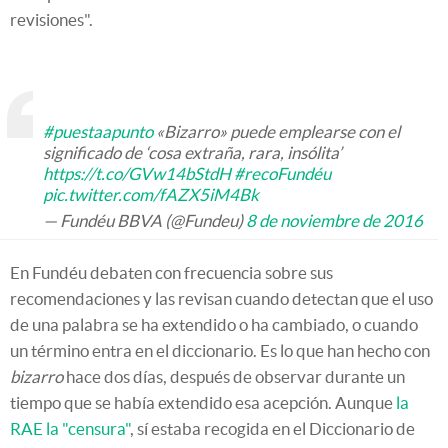
revisiones".
#puestaapunto
«Bizarro» puede emplearse con el
significado de ‘cosa extraña, rara, insólita’
https://t.co/GVw14bStdH
#recoFundéu
pic.twitter.com/fAZX5iM4Bk
— Fundéu BBVA (@Fundeu)
8 de noviembre de 2016
En Fundéu debaten con frecuencia sobre sus
recomendaciones y las revisan cuando detectan que el uso
de una palabra se ha extendido o ha cambiado, o cuando
un término entra en el diccionario. Es lo que han hecho con
bizarro
hace dos días, después de observar durante un
tiempo que se había extendido esa acepción. Aunque
la
RAE la "censura"
, sí estaba recogida en el Diccionario de