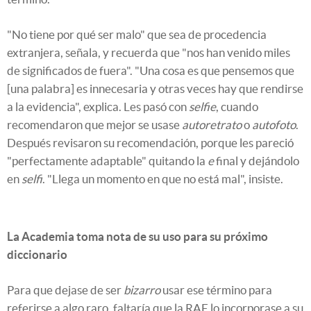
"No tiene por qué ser malo" que sea de procedencia
extranjera, señala, y recuerda que "nos han venido miles
de significados de fuera". "Una cosa es que pensemos que
[una palabra] es innecesaria y otras veces hay que rendirse
a la evidencia", explica. Les pasó con
selfie
, cuando
recomendaron que mejor se usase
autoretrato
o
autofoto
.
Después revisaron su recomendación, porque les pareció
"perfectamente adaptable" quitando la
e
final y dejándolo
en
selfi
. "Llega un momento en que no está mal", insiste.
La Academia toma nota de su uso para su próximo
diccionario
Para que dejase de ser
bizarro
usar ese término para
referirse a algo raro, faltaría que la RAE lo incorporase a su