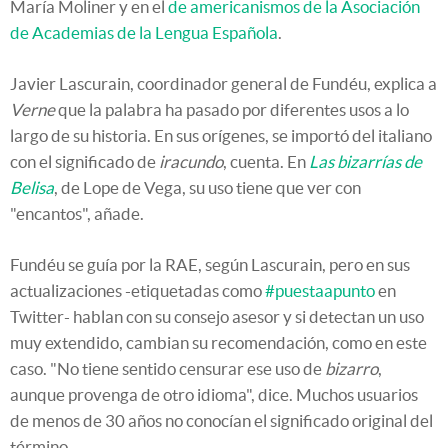
María Moliner y en el
de americanismos de la Asociación
de Academias de la Lengua Española
.
Javier Lascurain, coordinador general de Fundéu, explica a
Verne
que la palabra ha pasado por diferentes usos a lo
largo de su historia. En sus orígenes, se importó del italiano
con el significado de
iracundo
, cuenta. En
Las bizarrías de
Belisa
, de Lope de Vega, su uso tiene que ver con
"encantos", añade.
Fundéu se guía por la RAE, según Lascurain, pero en sus
actualizaciones -etiquetadas como
#puestaapunto
en
Twitter- hablan con su consejo asesor y si detectan un uso
muy extendido, cambian su recomendación, como en este
caso. "No tiene sentido censurar ese uso de
bizarro
,
aunque provenga de otro idioma", dice. Muchos usuarios
de menos de 30 años no conocían el significado original del
término.