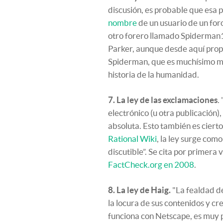
discusión, es probable que esa 
nombre
de un usuario de un for
otro forero llamado Spiderman1f
Parker, aunque desde aquí prop
Spiderman, que es muchísimo me
historia de la humanidad.
7. La ley de las exclamaciones
.
electrónico (u otra publicación),
absoluta. Esto también es ciert
Rational Wiki
, la ley surge como
discutible”. Se cita por primera
FactCheck.org en 2008
.
8. La ley de Haig.
"La fealdad d
la locura de sus contenidos y cr
funciona con Netscape, es muy p