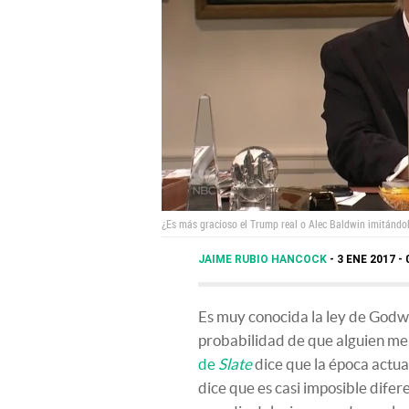
¿Es más gracioso el Trump real o Alec Baldwin imitándo
JAIME RUBIO HANCOCK
3 ENE 2017 - 
Es muy conocida la ley de Godwi
probabilidad de que alguien menc
de
Slate
dice que la época actua
dice que es casi imposible difer