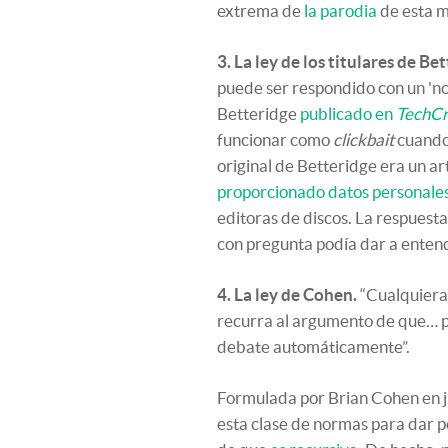
extrema de
la parodia
de esta m
3. La ley de los titulares de Be
puede ser respondido con un 'no'
Betteridge
publicado en
TechC
funcionar como
clickbait
cuando 
original de Betteridge era un a
proporcionado datos personales 
editoras de discos. La respuesta
con pregunta podía dar a entend
4. La ley de Cohen.
“Cualquiera
recurra al argumento de que… p
debate automáticamente”.
Formulada por Brian Cohen en ju
esta clase de normas para dar po