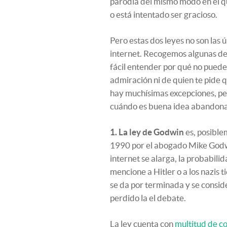
parodia del mismo modo en el qu
o está intentado ser gracioso.
Pero estas dos leyes no son las
internet. Recogemos algunas de 
fácil entender por qué no puede
admiración ni de quien te pide qu
hay muchísimas excepciones, per
cuándo es buena idea abandonar
1. La ley de Godwin
es, posible
1990 por el abogado Mike Godwi
internet se alarga, la probabil
mencione a Hitler o a los nazis 
se da por terminada y se consid
perdido la el debate.
La ley cuenta con
multitud de co