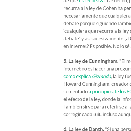
de que
es recursiva
. De hecho, 
recurra a la ley de Cohen ha per
necesariamente que cualquiera 
debate porque siguiendo tambié
‘cualquiera que recurra a la ley
debate” y así sucesivamente. ¿D
en internet? Es posible. No lo sé
5. La ley de Cunningham.
"El m
internet no es hacer una pregunt
como explica
Gizmodo
, la ley 
Howard Cunningham, creador de 
comentado
a principios de los 8
el efecto de la ley, donde la in
También sirve para referirse a l
corregir cada tuit, incluso aun
6. La ley de Danth.
"Si una pers