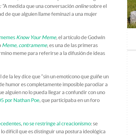
 “
A medida que una conversación
online
sobre el
dad de que alguien llame feminazi a una mujer
e memes
Know Your Meme
,
el artículo de Godwin
o
Meme, contrameme
, es una de las primeras
érmino meme para referirse a la difusión de ideas
al de la ley dice que “sin un emoticono que guiñe un
a de humor es completamente imposible parodiar a
e alguien no lo pueda llegar a confundir con uno
5 por Nathan Poe
, que participaba en un foro
ecedentes
,
no se restringe al creacionismo
: se
o difícil que es distinguir una postura ideológica