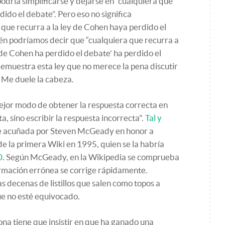
podría simplificarse y dejarse en “cualquiera que
dido el debate”. Pero eso no significa
que recurra a la ley de Cohen haya perdido el
n podríamos decir que “cualquiera que recurra a
 de Cohen ha perdido el debate’ ha perdido el
emuestra esta ley que no merece la pena discutir
. Me duele la cabeza.
ejor modo de obtener la respuesta correcta en
a, sino escribir la respuesta incorrecta".
Tal y
fue acuñada por Steven McGeady en honor a
la primera Wiki en 1995, quien se la habría
0
. Según McGeady, en la Wikipedia se comprueba
formación errónea se corrige rápidamente.
as decenas de listillos que salen como topos a
que no esté equivocado.
ona tiene que insistir en que ha ganado una