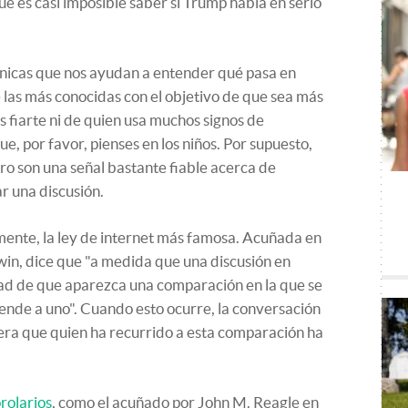
e es casi imposible saber si Trump habla en serio
 únicas que nos ayudan a entender qué pasa en
las más conocidas con el objetivo de que sea más
s fiarte ni de quien usa muchos signos de
e, por favor, pienses en los niños. Por supuesto,
o son una señal bastante fiable acerca de
 una discusión.
mente, la ley de internet más famosa. Acuñada en
n, dice que "a medida que una discusión en
idad de que aparezca una comparación en la que se
tiende a uno". Cuando esto ocurre, la conversación
era que quien ha recurrido a esta comparación ha
rolarios
, como el acuñado por John M. Reagle en