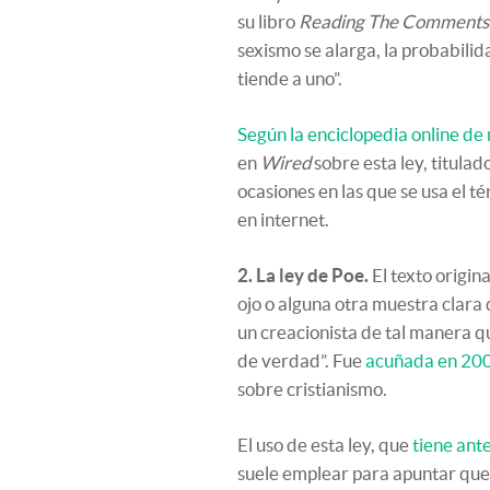
su libro
Reading The Comments:
sexismo se alarga, la probabili
tiende a uno”.
Según la enciclopedia online d
en
Wired
sobre esta ley, titulad
ocasiones en las que se usa el t
en internet.
2. La ley de Poe.
El texto origin
ojo o alguna otra muestra clar
un creacionista de tal manera qu
de verdad”. Fue
acuñada en 200
sobre cristianismo.
El uso de esta ley, que
tiene ant
suele emplear para apuntar que l