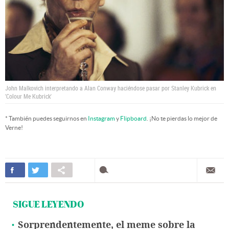
John Malkovich interpretando a Alan Conway haciéndose pasar por Stanley Kubrick en
'Colour Me Kubrick'
* También puedes seguirnos en
Instagram
y
Flipboard
. ¡No te pierdas lo mejor de
Verne!
SIGUE LEYENDO
Sorprendentemente, el meme sobre la