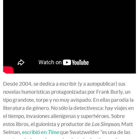
Desde 2004, se dedica a escribir (y a autopublicar) sus
novelas humorísticas protagonizadas por Frank Burly, un
tipo grandote, torpe y no muy avispado. En ellas parodia la
literatura de género. No sólo la detectivesca: hay viajes en
el tiempo, invasiones alienígenas y superhéroes. Sobre
estos libros, el guionista y productor de
Los Simpson
, Matt
Selman,
escribió en
Time
que Swatzwelder “es una de las