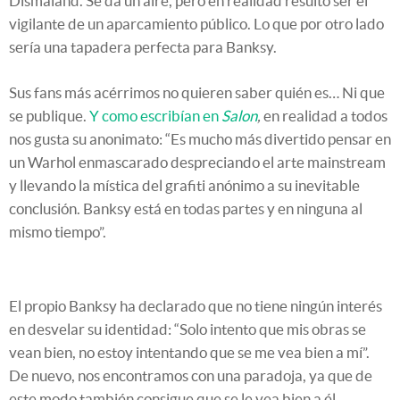
Dismaland. Se da un aire, pero en realidad resultó ser el
vigilante de un aparcamiento público. Lo que por otro lado
sería una tapadera perfecta para Banksy.
Sus fans más acérrimos no quieren saber quién es… Ni que
se publique.
Y como escribían en
Salon
,
en realidad a todos
nos gusta su anonimato: “Es mucho más divertido pensar en
un Warhol enmascarado despreciando el arte mainstream
y llevando la mística del grafiti anónimo a su inevitable
conclusión. Banksy está en todas partes y en ninguna al
mismo tiempo”.
El propio Banksy ha declarado que no tiene ningún interés
en desvelar su identidad: “Solo intento que mis obras se
vean bien, no estoy intentando que se me vea bien a mí”.
De nuevo, nos encontramos con una paradoja, ya que de
este modo también consigue que se le vea bien a él.