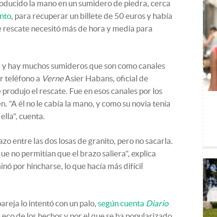
troducido la mano en un sumidero de piedra, cerca
ento
, para recuperar un billete de 50 euros y había
 rescate necesitó más de hora y media para
r y hay muchos sumideros que son como canales
or teléfono a
Verne
Asier Habans, oficial de
rodujo el rescate. Fue en esos canales por los
en. "A él no le cabía la mano, y como su novia tenía
ella", cuenta.
razo entre las dos losas de granito, pero no sacarla.
ue no permitían que el brazo saliera", explica
ó por hincharse, lo que hacía más difícil
areja lo intentó con un palo,
según cuenta
Diario
eco de los hechos y por el que se ha popularizado