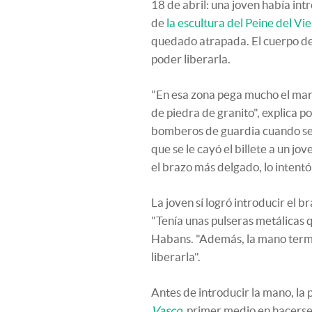
18 de abril: una joven había in
de
la escultura del Peine del Vi
quedado atrapada. El cuerpo de
poder liberarla.
"En esa zona pega mucho el ma
de piedra de granito", explica p
bomberos de guardia cuando se p
que se le cayó el billete a un jov
el brazo más delgado, lo intentó 
La joven sí logró introducir el b
"Tenía unas pulseras metálicas q
Habans. "Además, la mano termin
liberarla".
Antes de introducir la mano, la p
Vasco,
primer medio en hacerse 