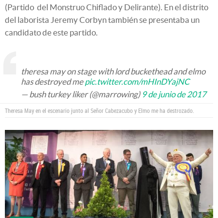
(Partido del Monstruo Chiflado y Delirante). En el distrito
del laborista Jeremy Corbyn también se presentaba un
candidato de este partido.
theresa may on stage with lord buckethead and elmo
has destroyed me
pic.twitter.com/mHInDYajNC
— bush turkey liker (@marrowing)
9 de junio de 2017
Theresa May en el escenario junto al Señor Cabezacubo y Elmo me ha destrozado.