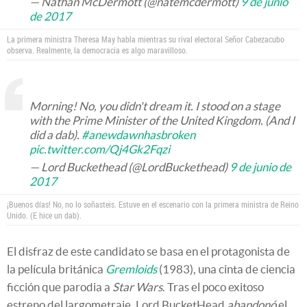
— Nathan McDermott (@natemcdermott)
9 de junio
de 2017
La primera ministra Theresa May habla mientras su rival electoral Señor Cabezacubo
observa. Realmente, la democracia es algo maravilloso.
Morning! No, you didn't dream it. I stood on a stage
with the Prime Minister of the United Kingdom. (And I
did a dab).
#anewdawnhasbroken
pic.twitter.com/Qj4Gk2Fqzi
— Lord Buckethead (@LordBuckethead)
9 de junio de
2017
¡Buenos días! No, no lo soñasteis. Estuve en el escenario con la primera ministra de Reino
Unido. (E hice un dab).
El disfraz de este candidato se basa en el protagonista de
la película británica
Gremloids
(1983), una cinta de ciencia
ficción que parodia a
Star Wars
. Tras el poco exitoso
estreno del largometraje, Lord BucketHead
abandonó
el