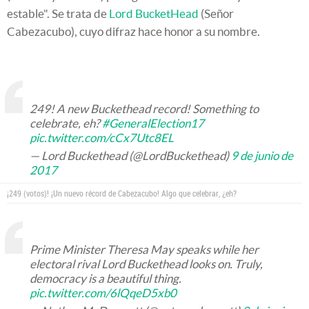
estable". Se trata de
Lord BucketHead
(Señor
Cabezacubo), cuyo difraz hace honor a su nombre.
249! A new Buckethead record! Something to
celebrate, eh?
#GeneralElection17
pic.twitter.com/cCx7Utc8EL
— Lord Buckethead (@LordBuckethead)
9 de junio de
2017
¡249 (votos)! ¡Un nuevo récord de Cabezacubo! Algo que celebrar, ¿eh?
Prime Minister Theresa May speaks while her
electoral rival Lord Buckethead looks on. Truly,
democracy is a beautiful thing.
pic.twitter.com/6lQqeD5xb0