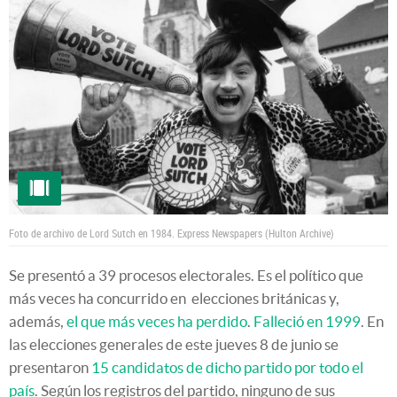
Foto de archivo de Lord Sutch en 1984.
Express Newspapers (Hulton Archive)
Se presentó a 39 procesos electorales. Es el político que
más veces ha concurrido en elecciones británicas y,
además,
el que más veces ha perdido
.
Falleció en 1999
. En
las elecciones generales de este jueves 8 de junio se
presentaron
15 candidatos de dicho partido por todo el
país
. Según los registros del partido, ninguno de sus