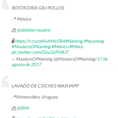
ROSTICERÍA GILI POLLOS
📍 México
📩
@abelsierracalvo
🖥
https://t.co/z6KvAMe5B4
#Naming
#Nyaming
#MastersOfNaming
#México
#Mèxic
pic.twitter.com/Gay2q9YdUT
— MastersOfNaming (@MastersOfNaming)
17 de
agosto de 2017
LAVADO DE COCHES WASHAPP
📍Montevideo, Uruguay
📩
@Shht