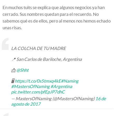
En muchos tuits se explica que algunos negocios ya han
cerrado. Sus nombres quedan para el recuerdo. No
sabemos qué es de ellos, pero al menos nos hemos echado
unas risas.
LA COLCHA DE TU MADRE
📍 San Carlos de Bariloche, Argentina
📩
@Shht
🖥
https://t.co/0s5tmxq4kE
#Naming
#MastersOfNaming
#Argentina
pic.twitter.com/pfEpJP7dhC
— MastersOfNaming (@MastersOfNaming)
16 de
agosto de 2017