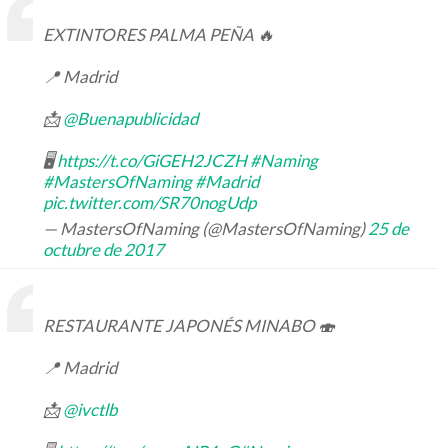
EXTINTORES PALMA PEÑA 🔥
📍 Madrid
📩
@Buenapublicidad
🖥
https://t.co/GiGEH2JCZH
#Naming
#MastersOfNaming
#Madrid
pic.twitter.com/SR70nogUdp
— MastersOfNaming (@MastersOfNaming)
25 de
octubre de 2017
RESTAURANTE JAPONÉS MINABO 🍣
📍 Madrid
📩
@ivctlb