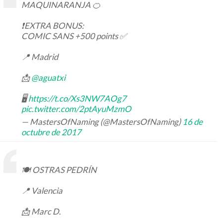
MAQUINARANJA 🍊
❗️EXTRA BONUS:
COMIC SANS +500 points ✅
📍 Madrid
📩
@aguatxi
🖥
https://t.co/Xs3NW7AOg7
pic.twitter.com/2ptAyuMzmO
— MastersOfNaming (@MastersOfNaming)
16 de
octubre de 2017
🍽 OSTRAS PEDRÍN
📍 Valencia
📩 Marc D.