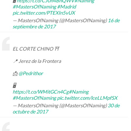
🖥
https://t.co/CJ0n4BhQWV
#Naming
#MastersOfNaming
#Madrid
pic.twitter.com/PTEXIn5vUX
— MastersOfNaming (@MastersOfNaming)
16 de
septiembre de 2017
EL CORTE CHINO ⛩
📍 Jerez de la Frontera
📩
@Pedrithor
🖥
https://t.co/WMitGCn4Cg
#Naming
#MastersOfNaming
pic.twitter.com/lceLLMpfSX
— MastersOfNaming (@MastersOfNaming)
30 de
octubre de 2017