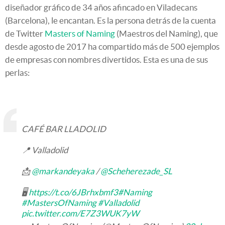
diseñador gráfico de 34 años afincado en Viladecans
(Barcelona), le encantan. Es la persona detrás de la cuenta
de Twitter
Masters of Naming
(Maestros del Naming), que
desde agosto de 2017 ha compartido más de 500 ejemplos
de empresas con nombres divertidos. Esta es una de sus
perlas:
CAFÉ BAR LLADOLID
📍 Valladolid
📩
@markandeyaka
/
@Scheherezade_SL
🖥
https://t.co/6JBrhxbmf3
#Naming
#MastersOfNaming
#Valladolid
pic.twitter.com/E7Z3WUK7yW