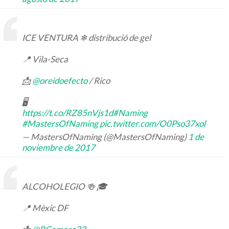
ICE VENTURA ❄ distribució de gel
📍 Vila-Seca
📩
@oreidoefecto
/ Rico
🖥
https://t.co/RZ85nVjs1d
#Naming
#MastersOfNaming
pic.twitter.com/O0Pso37xol
— MastersOfNaming (@MastersOfNaming)
1 de
noviembre de 2017
ALCOHOLEGIO 🍻 🎓
📍 Mèxic DF