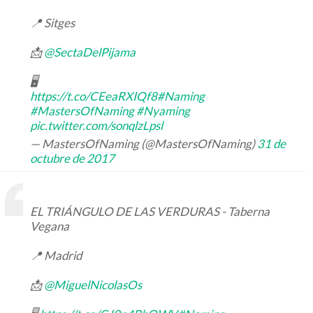
📍 Sitges
📩
@SectaDelPijama
🖥
https://t.co/CEeaRXIQf8
#Naming
#MastersOfNaming
#Nyaming
pic.twitter.com/sonqlzLpsl
— MastersOfNaming (@MastersOfNaming)
31 de
octubre de 2017
EL TRIÁNGULO DE LAS VERDURAS - Taberna
Vegana
📍 Madrid
📩
@MiguelNicolasOs