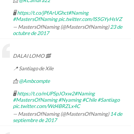
📩
@RCamara22
🖥
https://t.co/jPfArUGhct
#Naming
#MastersOfNaming
pic.twitter.com/lS5GYyHsVZ
— MastersOfNaming (@MastersOfNaming)
23 de
octubre de 2017
DALAI LOMO 🥓
📍 Santiago de Xile
📩
@Ambcompte
🖥
https://t.co/mUPSpJOxw2
#Naming
#MastersOfNaming
#Nyaming
#Chile
#Santiago
pic.twitter.com/Wd4BRZLx4C
— MastersOfNaming (@MastersOfNaming)
14 de
septiembre de 2017