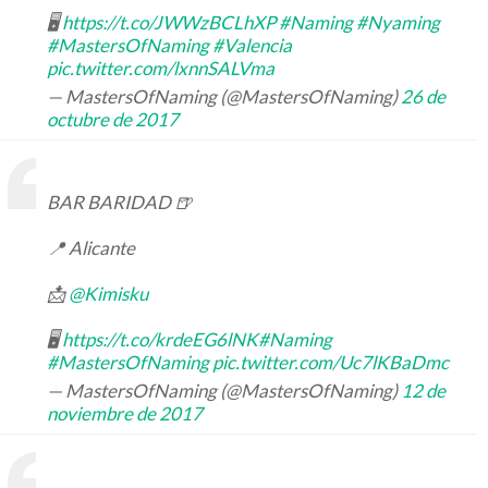
🖥
https://t.co/JWWzBCLhXP
#Naming
#Nyaming
#MastersOfNaming
#Valencia
pic.twitter.com/lxnnSALVma
— MastersOfNaming (@MastersOfNaming)
26 de
octubre de 2017
BAR BARIDAD 🍺
📍 Alicante
📩
@Kimisku
🖥
https://t.co/krdeEG6lNK
#Naming
#MastersOfNaming
pic.twitter.com/Uc7lKBaDmc
— MastersOfNaming (@MastersOfNaming)
12 de
noviembre de 2017