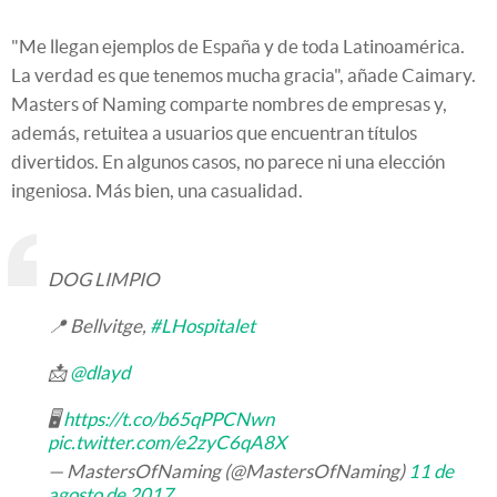
"Me llegan ejemplos de España y de toda Latinoamérica.
La verdad es que tenemos mucha gracia", añade Caimary.
Masters of Naming comparte nombres de empresas y,
además, retuitea a usuarios que encuentran títulos
divertidos. En algunos casos, no parece ni una elección
ingeniosa. Más bien, una casualidad.
DOG LIMPIO
📍 Bellvitge,
#LHospitalet
📩
@dlayd
🖥
https://t.co/b65qPPCNwn
pic.twitter.com/e2zyC6qA8X
— MastersOfNaming (@MastersOfNaming)
11 de
agosto de 2017