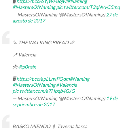
🖥
https://t.co/6YjWP8ojwi
#Naming
#MastersOfNaming
pic.twitter.com/T3qNvvC5mq
— MastersOfNaming (@MastersOfNaming)
27 de
agosto de 2017
🔪 THE WALKING BREAD 🥖
📍 Valencia
📩
@p0nsix
🖥
https://t.co/apLLnxPQqm
#Naming
#MastersOfNaming
#Valencia
pic.twitter.com/e7Hpqb4GJG
— MastersOfNaming (@MastersOfNaming)
19 de
septiembre de 2017
BASKO MIENDO 🍢 Taverna basca