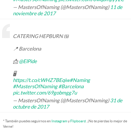
— MastersOfNaming (@MastersOfNaming)
11 de
noviembre de 2017
CATERING HEPBURN 🍱
📍 Barcelona
📩
@ElPide
🖥
https://t.co/cWHZ7BEqiw
#Naming
#MastersOfNaming
#Barcelona
pic.twitter.com/69gobmgg7u
— MastersOfNaming (@MastersOfNaming)
31 de
octubre de 2017
* También puedes seguirnos en
Instagram
y
Flipboard
. ¡No te pierdas lo mejor de
Verne!