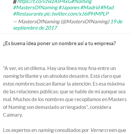
🖥
https://t.co/vzwzAIP4xG
#Naming
#MastersOfNaming
#Japones
#Madrid
#Mad
#Restaurante
pic.twitter.com/xJ6lPHMPLP
— MastersOfNaming (@MastersOfNaming)
19 de
septiembre de 2017
¿Es buena idea poner un nombre así a tu empresa?
"A ver, es un dilema. Hay una línea muy fina entre un
naming
brillante y un absoluto desastre. Está claro que
estos nombres buscan llamar la atención. Es esa máxima
de las relaciones públicas: que se hable de mí aunque sea
mal. Muchos de los nombres que recopilamos en Masters
of Naming son demasiado arriesgados", considera
Caimary.
Los expertos en
naming
consultados por
Verne
creen que