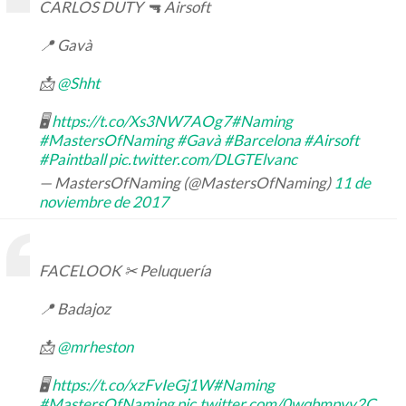
CARLOS DUTY 🔫 Airsoft
📍 Gavà
📩
@Shht
🖥
https://t.co/Xs3NW7AOg7
#Naming
#MastersOfNaming
#Gavà
#Barcelona
#Airsoft
#Paintball
pic.twitter.com/DLGTElvanc
— MastersOfNaming (@MastersOfNaming)
11 de
noviembre de 2017
FACELOOK ✂ Peluquería
📍 Badajoz
📩
@mrheston
🖥
https://t.co/xzFvIeGj1W
#Naming
#MastersOfNaming
pic.twitter.com/0wqbmpyy2C