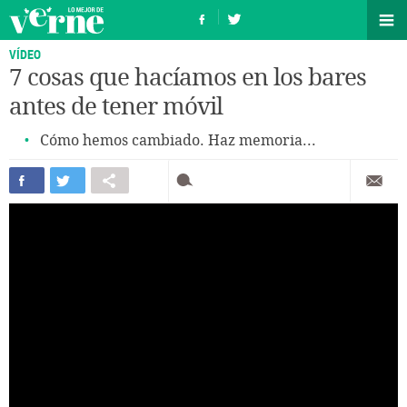
VÍDEO
7 cosas que hacíamos en los bares
antes de tener móvil
Cómo hemos cambiado. Haz memoria...