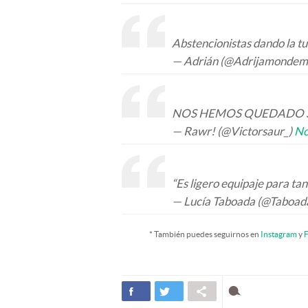
Abstencionistas dando la tu
— Adrián (@Adrijamonde
NOS HEMOS QUEDADO 
— Rawr! (@Victorsaur_)
No
“Es ligero equipaje para tan l
— Lucía Taboada (@Taboad
* También puedes seguirnos en
Instagram
y
F