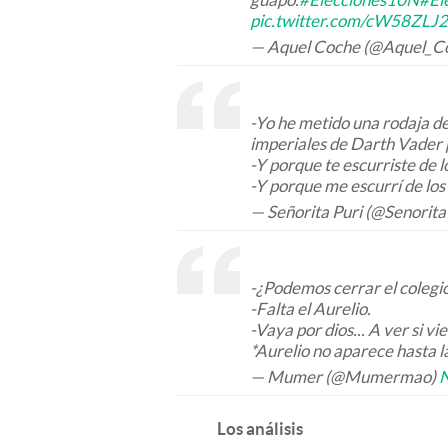
pic.twitter.com/cW58ZLJ
— Aquel Coche (@Aquel_C
-Yo he metido una rodaja de 
imperiales de Darth Vader 
-Y porque te escurriste de 
-Y porque me escurrí de los
— Señorita Puri (@Senorita
-¿Podemos cerrar el colegi
-Falta el Aurelio.
-Vaya por dios... A ver si vi
*Aurelio no aparece hasta l
— Mumer (@Mumermao)
N
Los análisis