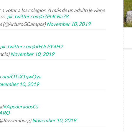
a votar a los colegios. A más de un adulto le viene
tos.
pic.twitter.com/a7PhK9ia78
os (@ArturoGCampos)
November 10, 2019
pic.twitter.com/ofHJcPY4H2
ncio)
November 10, 2019
er.com/OTsX1qwQya
ovember 10, 2019
al
#ApoderadosCs
6ARO
 (@Rossemburg)
November 10, 2019