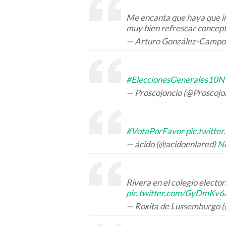
Me encanta que haya que ir 
muy bien refrescar concep
— Arturo González-Camp
#EleccionesGenerales10N
— Proscojoncio (@Proscojo
#VotaPorFavor
pic.twitt
— ácido (@acidoenlared)
N
Rivera en el colegio elector
pic.twitter.com/GyDmKv
— Roxita de Lussemburgo