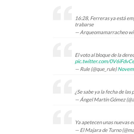
16:28, Ferreras ya está em
trabarse
— Arqueomamarracheo wit
El voto al bloque de la der
pic.twitter.com/0V6iFdvC
— Rule (@que_rule)
Novemb
¿Se sabe ya la fecha de las
— Ángel Martín Gómez (@a
Ya apetecen unas nuevas el
— El Majara de Turno (@m