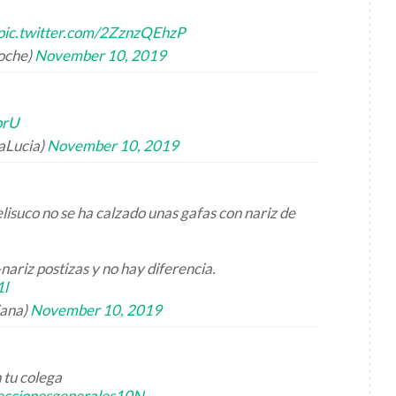
pic.twitter.com/2ZznzQEhzP
oche)
November 10, 2019
prU
aLucia)
November 10, 2019
isuco no se ha calzado unas gafas con nariz de
ariz postizas y no hay diferencia.
1l
iana)
November 10, 2019
 tu colega
eccionesgenerales10N