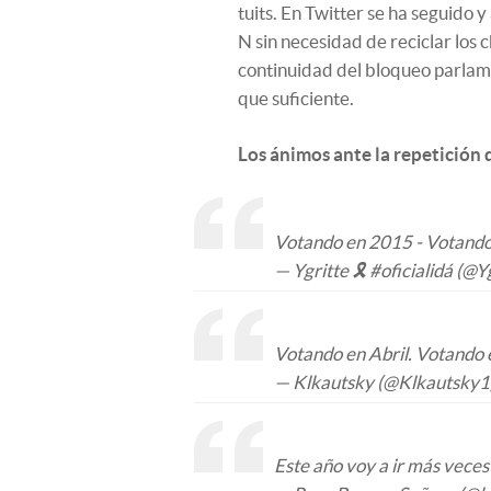
tuits. En Twitter se ha seguido 
N sin necesidad de reciclar los ch
continuidad del bloqueo parla
que suficiente.
Los ánimos ante la repetición 
Votando en 2015 - Votando
— Ygritte 🎗 #oficialidá (@
Votando en Abril. Votando
— Klkautsky (@Klkautsky1
Este año voy a ir más veces