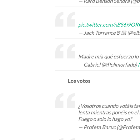
— Raro Benson Señora (@b
pic.twitter.com/nBS6i9O
— Jack Torrance🤘🏻 (@elb
Madre mía qué esfuerzo lo d
— Gabriel (@Polimorfado)
Los votos
¿Vosotros cuando votáis tam
lenta mientras ponéis en el
Fuego o solo lo hago yo?
— Profeta Baruc (@Profet