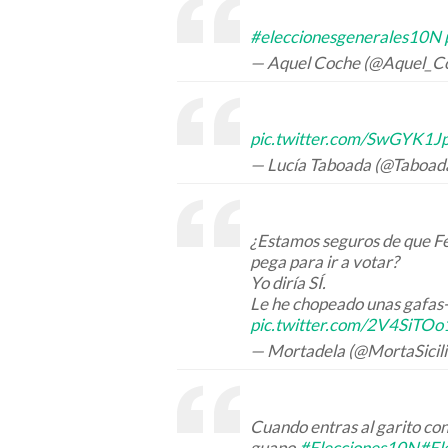
#eleccionesgenerales10N
— Aquel Coche (@Aquel_C
pic.twitter.com/SwGYK1J
— Lucía Taboada (@Taboad
¿Estamos seguros de que Fel
pega para ir a votar?
Yo diría SÍ.
Le he chopeado unas gafas-n
pic.twitter.com/2V4SiTOo
— Mortadela (@MortaSicil
Cuando entras al garito con
guapo.
#Elecciones10N
#El