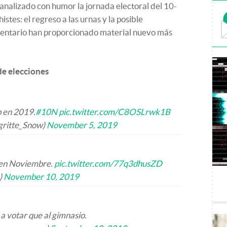
y analizado con humor la jornada electoral del 10-
istes: el regreso a las urnas y la posible
mentario han proporcionado material nuevo más
de elecciones
 en 2019.
#10N
pic.twitter.com/C8OSLrwk1B
Ygritte_Snow)
November 5, 2019
 en Noviembre.
pic.twitter.com/77q3dhusZD
)
November 10, 2019
 a votar que al gimnasio.