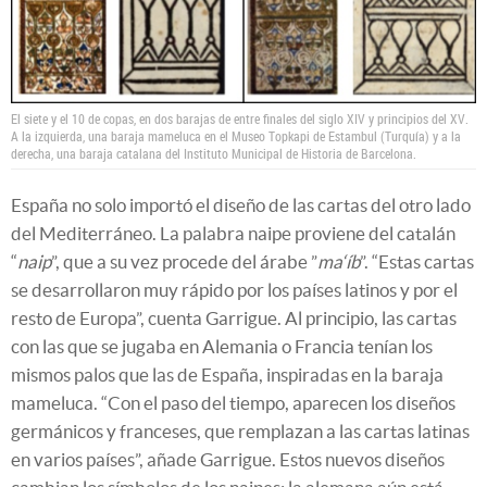
El siete y el 10 de copas, en dos barajas de entre finales del siglo XIV y principios del XV.
A la izquierda, una baraja mameluca en el Museo Topkapi de Estambul (Turquía) y a la
derecha, una baraja catalana del Instituto Municipal de Historia de Barcelona.
España no solo importó el diseño de las cartas del otro lado
del Mediterráneo. La palabra naipe proviene del catalán
“
naip
”, que a su vez procede del árabe ”
ma‘íb
”. “Estas cartas
se desarrollaron muy rápido por los países latinos y por el
resto de Europa”, cuenta Garrigue. Al principio, las cartas
con las que se jugaba en Alemania o Francia tenían los
mismos palos que las de España, inspiradas en la baraja
mameluca. “Con el paso del tiempo, aparecen los diseños
germánicos y franceses, que remplazan a las cartas latinas
en varios países”, añade Garrigue. Estos nuevos diseños