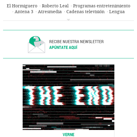
El Hormiguero
Roberto Leal
Programas entretenimiento
Antena 3
Atresmedia
Cadenas televisión
Lengua
Andalucía
Programación
Televisión
Grupo comunicación
Empresas
Medios comunicación
Economía
Cultura
España
Comunicación
RECIBE NUESTRA NEWSLETTER
APÚNTATE AQUÍ
VERNE