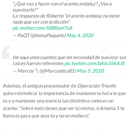
“¿Que vas a hacer con el acento andaluz? ¿Vas a
suavizarlo?”
La respuesta de Roberto “el acento andaluz no tiene
nada que ver con la dicción”
pic.twitter.com/58l8Ium7x8
— PaQT (@InmaPaquete)
May 4, 2020
He aquí unos cuantos que sin necesidad de suavizar sus
raíces fueron referentes
pic.twitter.com/bAtx56kXJE
— Marcos〽️ (@Marcustico85)
May 5, 2020
Además, el antiguo presentador de
Operación Triunfo
quiso reivindicar la importancia de mantenerse fiel a lo que
es y a mantener una esencia tan distintiva como es un
acento. “Sobre todo tienes que ser tú mismo, si Antena 3 te
llama es para que seas tú y no un muñeco”.