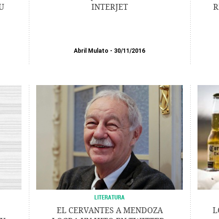
U
INTERJET
R
Abril Mulato
30/11/2016
LITERATURA
EL CERVANTES A MENDOZA
L