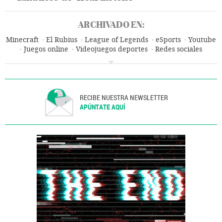
ARCHIVADO EN:
Minecraft
El Rubius
League of Legends
eSports
Youtube
Juegos online
Videojuegos deportes
Redes sociales
Internet
Telecomunicaciones
Comunicaciones
Géneros videojuegos
Videojuegos
Ocio
Informática
Estilo vida
Industria
RECIBE NUESTRA NEWSLETTER
APÚNTATE AQUÍ