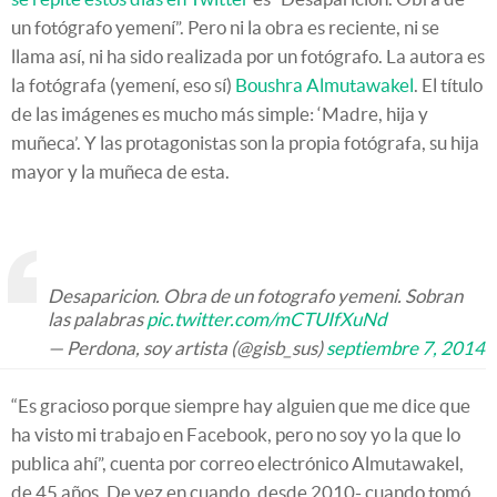
un fotógrafo yemení”. Pero ni la obra es reciente, ni se
llama así, ni ha sido realizada por un fotógrafo. La autora es
la fotógrafa (yemení, eso sí)
Boushra Almutawakel
. El título
de las imágenes es mucho más simple: ‘Madre, hija y
muñeca’. Y las protagonistas son la propia fotógrafa, su hija
mayor y la muñeca de esta.
Desaparicion. Obra de un fotografo yemeni. Sobran
las palabras
pic.twitter.com/mCTUIfXuNd
— Perdona, soy artista (@gisb_sus)
septiembre 7, 2014
“Es gracioso porque siempre hay alguien que me dice que
ha visto mi trabajo en Facebook, pero no soy yo la que lo
publica ahí”, cuenta por correo electrónico Almutawakel,
de 45 años. De vez en cuando, desde 2010- cuando tomó