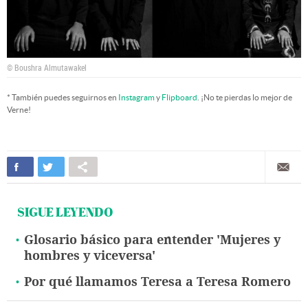
© Boushra Almutawakel
* También puedes seguirnos en
Instagram
y
Flipboard
. ¡No te pierdas lo mejor de
Verne!
SIGUE LEYENDO
Glosario básico para entender 'Mujeres y
hombres y viceversa'
Por qué llamamos Teresa a Teresa Romero