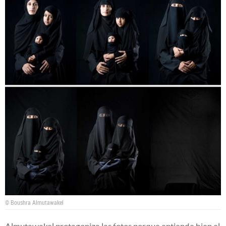
© Boushra Almutawakel