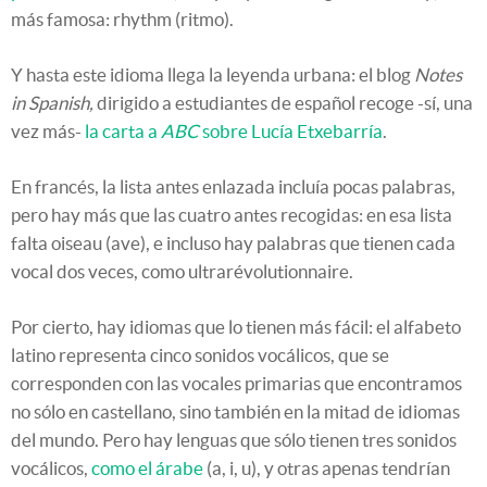
más famosa: rhythm (ritmo).
Y hasta este idioma llega la leyenda urbana: el blog
Notes
in Spanish,
dirigido a estudiantes de español recoge -sí, una
vez más-
la carta a
ABC
sobre Lucía Etxebarría
.
En francés, la lista antes enlazada incluía pocas palabras,
pero hay más que las cuatro antes recogidas: en esa lista
falta oiseau (ave), e incluso hay palabras que tienen cada
vocal dos veces, como ultrarévolutionnaire.
Por cierto, hay idiomas que lo tienen más fácil: el alfabeto
latino representa cinco sonidos vocálicos, que se
corresponden con las vocales primarias que encontramos
no sólo en castellano, sino también en la mitad de idiomas
del mundo. Pero hay lenguas que sólo tienen tres sonidos
vocálicos,
como el árabe
(a, i, u), y otras apenas tendrían