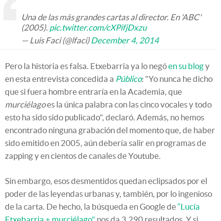
Una de las más grandes cartas al director. En 'ABC'
(2005).
pic.twitter.com/cXPifjDxzu
— Luis Faci (@lfaci)
December 4, 2014
Pero la historia es falsa. Etxebarria ya lo negó
en su blog
y
en esta entrevista concedida a
Público
: "Yo nunca he dicho
que si fuera hombre entraría en la Academia, que
murciélago
es la única palabra con las cinco vocales y todo
esto ha sido sido publicado", declaró. Además, no hemos
encontrado ninguna grabación del momento que, de haber
sido emitido en 2005, aún debería salir en programas de
zapping y en cientos de canales de Youtube.
Sin embargo, esos desmentidos quedan eclipsados por el
poder de las leyendas urbanas y, también, por lo ingenioso
de la carta. De hecho, la búsqueda en Google de
“Lucía
Etxebarria + murciélago"
nos da 3.290 resultados. Y si