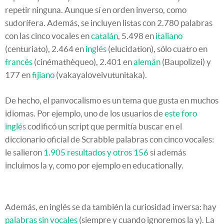
repetir ninguna. Aunque sí en orden inverso, como
sudorífera. Además, se incluyen listas con 2.780 palabras
con las cinco vocales en
catalán
, 5.498 en
italiano
(centuriato), 2.464 en
inglés
(elucidation), sólo cuatro en
francés
(cinémathèqueo), 2.401 en
alemán
(Baupolizei) y
177 en
fijiano
(vakayaloveivutunitaka).
De hecho, el panvocalismo es un tema que gusta en muchos
idiomas. Por ejemplo, uno de los usuarios de
este foro
inglés
codificó un script que permitía buscar en el
diccionario oficial de Scrabble palabras con cinco vocales:
le salieron
1.905 resultados y otros 156
si además
incluimos la y, como por ejemplo en educationally.
Además, en inglés se da también la curiosidad inversa: hay
palabras sin vocales
(siempre y cuando ignoremos la y). La