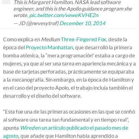
This is Margaret Hamilton, NASA lead software
engineer, and this is the Apollo guidance program she
wrote.
pic.twitter.com/veweKVHE2n
— JD (@nevesytrof)
December 10, 2014
Como explica en
Medium
Three-Fingered Fox
, desde la
época del
Proyecto Manhattan
, que desarrolló la primera
bomba atómica, la “mera programación” estaba a cargo de
mujeres, ya que al ser una tarea en apariencia mecánica y a
base de tarjetas perforadas, prácticamente se equiparaba
a la mecanografía. Sin embargo, en la época de Hamilton y
en el caso del proyecto Apolo, el trabajo incluía también el
desarrollo y el diseño del software.
“Esta fue una de las primeras ocasiones en las que se confió
al software una tarea tan fundamental y en tiempo real”,
apunta
Wired
en un artículo publicado el pasado mes de
agosto
, que añade que Hamilton había aprendido a