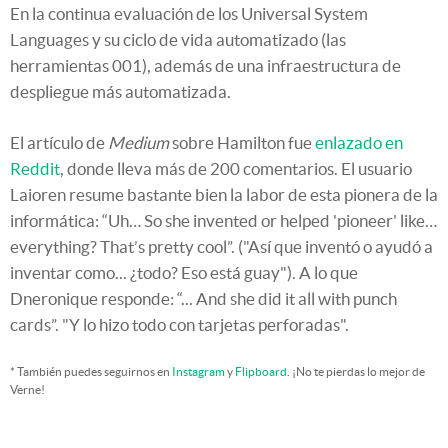
En la continua evaluación de los Universal System
Languages y su ciclo de vida automatizado (las
herramientas 001), además de una infraestructura de
despliegue más automatizada.
El artículo de
Medium
sobre Hamilton fue
enlazado en
Reddit
, donde lleva más de 200 comentarios. El usuario
Laioren resume bastante bien la labor de esta pionera de la
informática: “Uh… So she invented or helped 'pioneer' like…
everything? That’s pretty cool”. ("Así que inventó o ayudó a
inventar como... ¿todo? Eso está guay"). A lo que
Dneronique responde: “... And she did it all with punch
cards”. "Y lo hizo todo con tarjetas perforadas".
* También puedes seguirnos en
Instagram
y
Flipboard
. ¡No te pierdas lo mejor de
Verne!