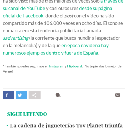
ha sido visto más de tres millones de veces sólo
a través de
su canal de YouTube
y casi otros tres
desde su página
oficial de Facebook
, donde el
post
con el vídeo ha sido
compartido más de 106.000 veces en ocho días. El tono se
enmarca en esta tendencia publicitaria llamada
sadvertising
(la corriente que busca hundir al espectador
en la melancolía) y de la que
en época navideña hay
numerosos ejemplos dentro y fuera de España
.
* También puedes seguirnos en
Instagram
y
Flipboard
. ¡No te pierdas lo mejor de
Verne!
SIGUE LEYENDO
La cadena de jugueterías Toy Planet triunfa