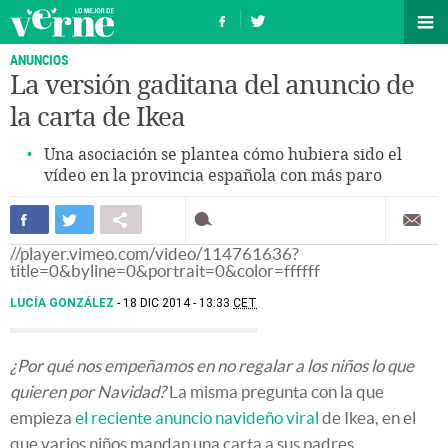
ANUNCIOS
La versión gaditana del anuncio de
la carta de Ikea
Una asociación se plantea cómo hubiera sido el
vídeo en la provincia española con más paro
//player.vimeo.com/video/114761636?
title=0&byline=0&portrait=0&color=ffffff
LUCÍA GONZÁLEZ
18 DIC 2014 - 13:33
CET
¿Por qué nos empeñamos en no regalar a los niños lo que
quieren por Navidad?
La misma pregunta con la que
empieza
el reciente anuncio navideño viral
de Ikea, en el
que varios niños mandan una carta a sus padres