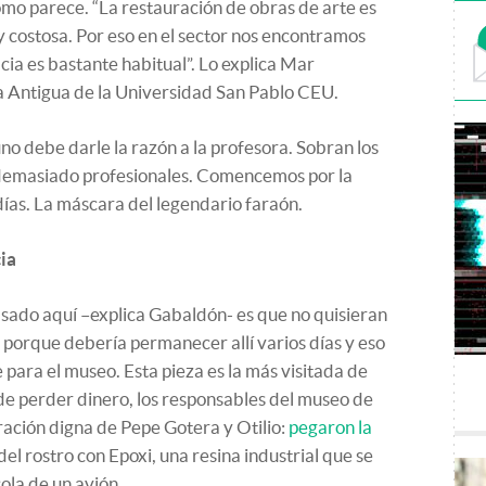
omo parece. “La restauración de obras de arte es
costosa. Por eso en el sector nos encontramos
cia es bastante habitual”. Lo explica Mar
a Antigua de la Universidad San Pablo CEU.
 debe darle la razón a la profesora. Sobran los
 demasiado profesionales. Comencemos por la
 días. La máscara del legendario faraón.
cia
ado aquí –explica Gabaldón- es que no quisieran
o porque debería permanecer allí varios días y eso
ara el museo. Esta pieza es la más visitada de
 de perder dinero, los responsables del museo de
ración digna de Pepe Gotera y Otilio:
pegaron la
l rostro con Epoxi, una resina industrial que se
cola de un avión.