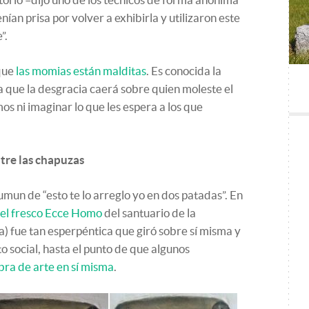
nían prisa por volver a exhibirla y utilizaron este
”.
 que
las momias están malditas
. Es conocida la
 que la desgracia caerá sobre quien moleste el
s ni imaginar lo que les espera a los que
tre las chapuzas
mun de “esto te lo arreglo yo en dos patadas”. En
del fresco Ecce Homo
del santuario de la
) fue tan esperpéntica que giró sobre sí misma y
o social, hasta el punto de que algunos
bra de arte en sí misma
.