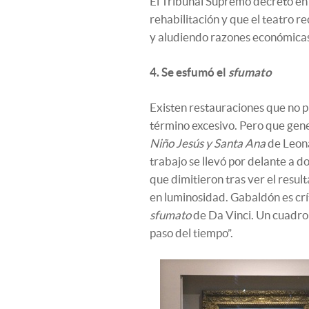
El Tribunal Supremo decretó en 2
rehabilitación y que el teatro 
y aludiendo razones económicas,
4. Se esfumó el
sfumato
Existen restauraciones que no p
término excesivo. Pero que gene
Niño Jesús y Santa Ana
de Leon
trabajo se llevó por delante a d
que dimitieron tras ver el result
en luminosidad. Gabaldón es crít
sfumato
de Da Vinci. Un cuadro 
paso del tiempo”.