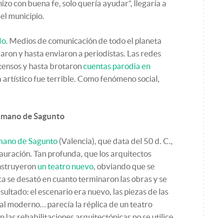
izo con buena fe, solo quería ayudar”, llegaría a
el municipio.
do
. Medios de comunicación de todo el planeta
aron y hasta enviaron a periodistas. Las redes
ntensos y hasta brotaron
cuentas parodia en
a artístico fue terrible. Como fenómeno social,
romano de Sagunto
mano de Sagunto
(Valencia), que data del 50 d. C.,
auración. Tan profunda, que los arquitectos
nstruyeron
un teatro nuevo
, obviando que se
ca se desató en cuanto terminaron las obras y se
sultado: el escenario era nuevo, las piezas de las
ial moderno… parecía la réplica de un teatro
 las rehabilitaciones arquitectónicas no se utilice