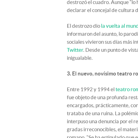
destrozó el cuadro. Aunque “lo h
declarar el concejal de cultura d
El destrozo dio
la vuelta al mun
informaron del asunto, lo parodi
sociales vivieron sus días más i
Twitter
. Desde un punto de vist
inigualable.
3. El nuevo, novísimo teatro 
Entre 1992 y 1994 el
teatro ro
fue objeto de una profunda rest
encargados, prácticamente, co
trataba de una ruina. La polémi
interpuso una denuncia por el re
gradas irreconocibles, el mater
romano. “Se ha estipulado que en