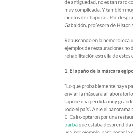
de antigüedad, no es tan raro c
muy complicada. Y también muy 
cientos de chapuzas. Por desgra
Gabaldón, profesora de Histori
Rebuscando en la hemeroteca uno
ejemplos de restauraciones no
rehabilitación estrella de estos
1. El apaño de la máscara egip
“Lo que probablemente haya pas
enviar la máscara al laboratori
supone una pérdida muy grande p
todo el país”. Ante el panorama
El Cairo optaron por una restau
barba
que estaba desprendida de
usa, por ejemplo, para pegar la 