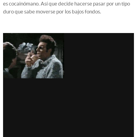
es cocainómano. Así que decide hacerse pasar por un tipo
duro que sabe moverse por los bajos fondos.