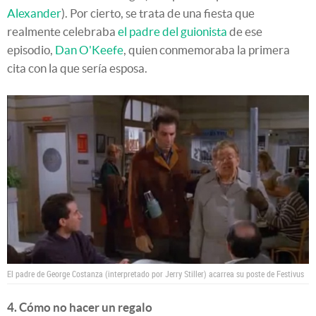
Alexander
). Por cierto, se trata de una fiesta que
realmente celebraba
el padre del guionista
de ese
episodio,
Dan O'Keefe
, quien conmemoraba la primera
cita con la que sería esposa.
El padre de George Costanza (interpretado por Jerry Stiller) acarrea su poste de Festivus
4. Cómo no hacer un regalo