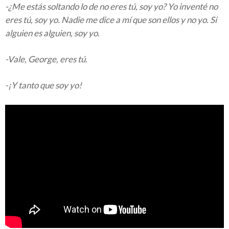
-¿Me estás soltando lo de no eres tú, soy yo? Yo inventé no
eres tú, soy yo. Nadie me dice a mí que son ellos y no yo. Si
alguien es alguien, soy yo.
-Vale, George, eres tú.
-¡Y tanto que soy yo!