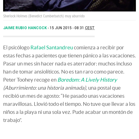
Sherlock Holmes (Benedict Cumberbatch) muy aburrido
JAIME RUBIO HANCOCK
15 JUN 2015 - 08:31
CEST
El psicólogo
Rafael Santandreu
comienza a recibir por
estas fechas a pacientes que tienen pánico a las vacaciones.
Pasar un mes sin hacer nada es aterrador: muchos incluso
han de tomar ansiolíticos. No es tan raro como parece.
Peter Toohey recoge en
Boredom: A Lively History
(Aburrimiento: una historia animada),
una postal que
recibió un mes de agosto: “He pasado unas vacaciones
maravillosas. Llovió todo el tiempo. No tuve que llevar a los
niños a la playa ni una sola vez. Pude acabar un montón de
trabajo”.