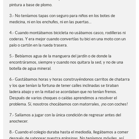
pintura a base de plomo.
3.- No teníamos tapas con seguro para niños en los botes de
medicina, ni en los enchufes, ni en las puertas...
4.- Cuando montábamos bicicleta no usábamos casco, rodilleras ni
coderas. Y era mejor cuando convertías tu bici en una moto con un
palo o cartón en la rueda trasera.
5.- Bebíamos agua de la manguera del jardín o de donde la
encontráramos, siempre y cuando nos quitara la sed, y no de una
botella de agua mineral.
6.- Gastábamos horas y horas construyéndonos carritos de chatarra
y los que tenían la fortuna de tener calles inclinadas se tiraban
ladera abajo y en la mitad se acordaban que no tenían frenos.
Después de varios choques o caídas aprendimos a resolver el
problema. Sí, nosotros chocábamos con matorrales, ¡no con coches!
7.- Salíamos a jugar con la única condición de regresar antes del
anochecer.
8.- Cuando el colegio duraba hasta el mediodía, llegábamos a comer
después de saborear nuestra golosinas. No teníamos móviles, así