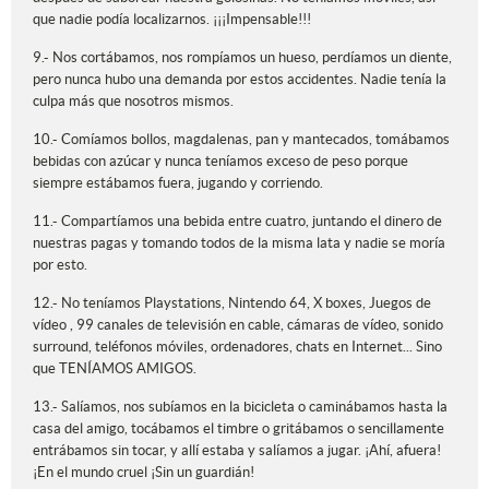
que nadie podía localizarnos. ¡¡¡Impensable!!!
9.- Nos cortábamos, nos rompíamos un hueso, perdíamos un diente,
pero nunca hubo una demanda por estos accidentes. Nadie tenía la
culpa más que nosotros mismos.
10.- Comíamos bollos, magdalenas, pan y mantecados, tomábamos
bebidas con azúcar y nunca teníamos exceso de peso porque
siempre estábamos fuera, jugando y corriendo.
11.- Compartíamos una bebida entre cuatro, juntando el dinero de
nuestras pagas y tomando todos de la misma lata y nadie se moría
por esto.
12.- No teníamos Playstations, Nintendo 64, X boxes, Juegos de
vídeo , 99 canales de televisión en cable, cámaras de vídeo, sonido
surround, teléfonos móviles, ordenadores, chats en Internet... Sino
que TENÍAMOS AMIGOS.
13.- Salíamos, nos subíamos en la bicicleta o caminábamos hasta la
casa del amigo, tocábamos el timbre o gritábamos o sencillamente
entrábamos sin tocar, y allí estaba y salíamos a jugar. ¡Ahí, afuera!
¡En el mundo cruel ¡Sin un guardián!