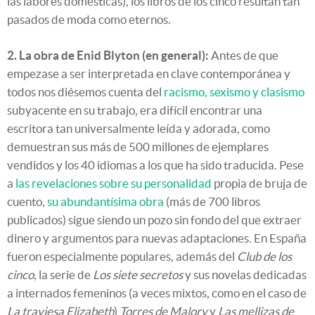
las labores domésticas), los libros de los cinco resultan tan
pasados de moda como eternos.
2. La obra de Enid Blyton (en general):
Antes de que
empezase a ser interpretada en clave contemporánea y
todos nos diésemos cuenta del
racismo, sexismo y clasismo
subyacente en su trabajo, era difícil encontrar una
escritora tan universalmente leída y adorada, como
demuestran sus más de 500 millones de ejemplares
vendidos y los 40 idiomas a los que ha sido traducida. Pese
a
las revelaciones sobre su personalidad
propia de bruja de
cuento,
su abundantísima obra
(más de 700 libros
publicados) sigue siendo un pozo sin fondo del que extraer
dinero y argumentos para nuevas adaptaciones. En España
fueron especialmente populares, además del
Club de los
cinco
, la serie de
Los siete secretos
y sus novelas dedicadas
a internados femeninos (a veces mixtos, como en el caso de
La traviesa Elizabeth
)
Torres de Malory
y
Las mellizas de