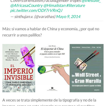
Covers:orientalism,racial&gender tropes
@thestate_
@AfricasaCountry
@Himalistan
#literature
pic.twitter.com/ODf7rVRnQJ
— sinthujan.v. (@varathas)
Mayo 9, 2014
Más: si vamos a hablar de China y economía, ¿por qué no
recurrir a unos palillos?
A veces se trata simplemente de la tipografía y no de la