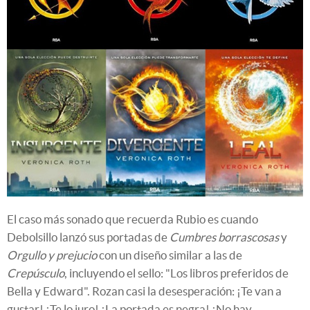
El caso más sonado que recuerda Rubio es cuando
Debolsillo lanzó sus portadas de
Cumbres borrascosas
y
Orgullo y prejucio
con un diseño similar a las de
Crepúsculo
, incluyendo el sello: "Los libros preferidos de
Bella y Edward". Rozan casi la desesperación: ¡Te van a
gustar! ¡Te lo juro! ¡La portada es negra! ¡No hay