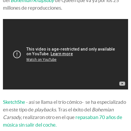
del
Bohemian Rhapsody
de Queen que va ya por los 25
millones de reproducciones.
SketchShe
- así se llama el trío cómico- se ha especializado
en este tipo de
playbacks
. Tras el éxito del
Bohemian
Carsody,
realizaron otro en el que
repasaban 70 años de
música sin salir del coche.