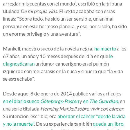
arreglar mis cuentas con el mundo", escribió en la tribuna
titulada
De mi propia vida
. El texto acababa con estas
líneas: "Sobre todo, he sido un ser sensible, un animal
pensante en este hermoso planeta, y eso, por sí solo, ha sido
un enorme privilegio y una aventura".
Mankell, maestro sueco de la novela negra,
ha muerto
a los
67 años, un año y 10 meses después del día en que
le
diagnosticaran
un tumor cancerígeno en el pulmón
izquierdo con metástasis en la nuca y sintiera que "la vida
se estrechaba".
Desde aquel 8 de enero de 2014 publicó varios artículos
en el diario sueco
Göteborgs-Posten
y
en
The Guardian
,
en
una serie titulada
Henning Mankell sobre vivir con cáncer
.
Su intención, escribió, era
abordar el cáncer "desde la vida
y no la muerte"
. De su experiencia también
queda un libro
,