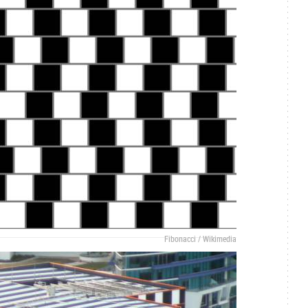
Fibonacci / Wikimedia