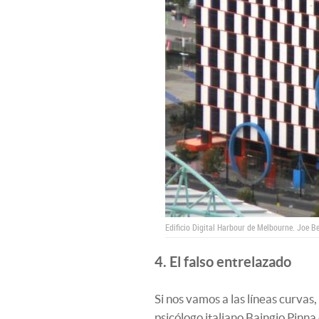
Edificio Digital Harbour de Melbourne.
Joe Be
4. El falso entrelazado
Si nos vamos a las líneas curvas
psicólogo italiano Baingio Pinna