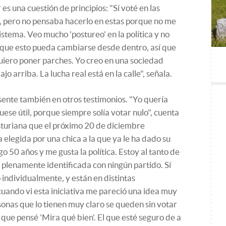
es una cuestión de principios: "Sí voté en las
, pero no pensaba hacerlo en estas porque no me
stema. Veo mucho 'postureo' en la política y no
, que esto pueda cambiarse desde dentro, así que
quiero poner parches. Yo creo en una sociedad
 arriba. La lucha real está en la calle", señala.
esente también en otros testimonios. "Yo quería
uese útil, porque siempre solía votar nulo", cuenta
turiana que el próximo 20 de diciembre
a elegida por una chica a la que ya le ha dado su
o 50 años y me gusta la política. Estoy al tanto de
 plenamente identificada con ningún partido. Sí
o individualmente, y están en distintas
 cuando vi esta iniciativa me pareció una idea muy
sonas que lo tienen muy claro se queden sin votar
í que pensé 'Mira qué bien'. El que esté seguro de a