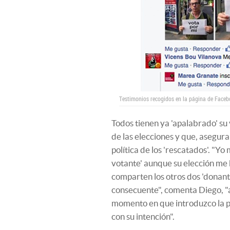
Testimonios recogidos en la página de Face
Todos tienen ya 'apalabrado' su
de las elecciones y que, aseguran
política de los 'rescatados'. "Yo
votante' aunque su elección me 
comparten los otros dos 'donant
consecuente", comenta Diego, "a
momento en que introduzco la p
con su intención".