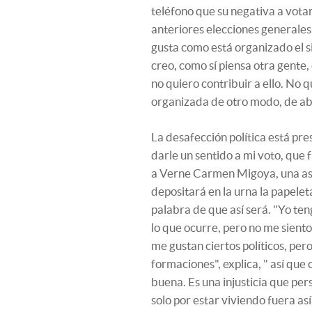
teléfono que su negativa a votar 
anteriores elecciones generales
gusta como está organizado el si
creo, como sí piensa otra gente
no quiero contribuir a ello. No 
organizada de otro modo, de abajo
La desafección política está pr
darle un sentido a mi voto, que f
a Verne Carmen Migoya, una as
depositará en la urna la papelet
palabra de que así será. "Yo teng
lo que ocurre, pero no me siento
me gustan ciertos políticos, per
formaciones", explica, " así que
buena. Es una injusticia que per
solo por estar viviendo fuera as