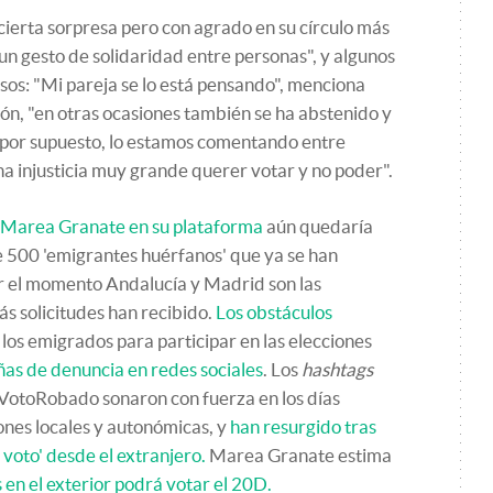
 cierta sorpresa pero con agrado en su círculo más
un gesto de solidaridad entre personas", y algunos
asos: "Mi pareja se lo está pensando", menciona
ión, "en otras ocasiones también se ha abstenido y
, por supuesto, lo estamos comentando entre
a injusticia muy grande querer votar y no poder".
r Marea Granate en su plataforma
aún quedaría
e 500 'emigrantes huérfanos' que ya se han
or el momento Andalucía y Madrid son las
 solicitudes han recibido.
Los obstáculos
los emigrados para participar en las elecciones
as de denuncia en redes sociales
. Los
hashtags
toRobado sonaron con fuerza en los días
ones locales y autonómicas, y
han resurgido tras
l voto' desde el extranjero.
Marea Granate estima
 en el exterior podrá votar el 20D.