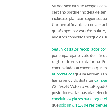
Su decisión ha sido acogida con
cercano porque "no deja de ser 
incluso se plantean seguir sus p
Carmen al final de la conversac
quizás opte por esta fórmula. Y
nuestros conocidos porque es un
Según los datos recopilados po
por emparejar el voto de más d
registrado en su plataforma. P
comunidades autónomas que más
burocráticos
que se encuentran 
han promovido distintas
campañ
#SinVozNiVoto y #VotoRogadoVo
posteriores a las pasadas elecci
concluir los plazos para 'rogar e
que
solo un 6,11% de residentes